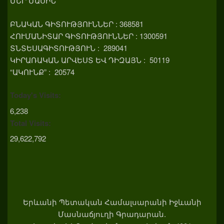
ՄԵՐ ՄԱՍԻՆ
ԲՆԱԿԱՆ ԳԻՏՈՒԹՅՈՒՆՆԵՐ : 368581
ՀՈՒՄԱՆԻՏԱՐ ԳԻՏՈՒԹՅՈՒՆՆԵՐ : 1300591
ՏՆՏԵՍԱԳԻՏՈՒԹՅՈՒՆ : 289041
ԿԻՐԱՌԱԿԱՆ ԱՐՎԵՍՏ ԵՎ ԴԻԶԱՅՆ : 50119
“ԱԿՈՒՆՔ” : 20574
Today's Visits:
6,238
Total Visits:
29,622,792
Երևանի Պետական Համալսարանի Իջևանի
Մասնաճյուղի Գրադարան.