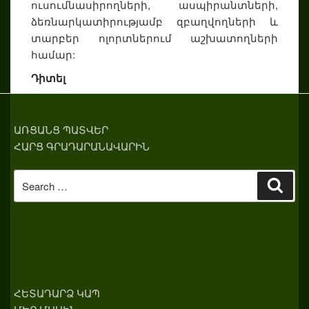
ուսումնասիրողների, ասպիրանտների,
ձեռնարկատիրությամբ զբաղվողների և
տարբեր ոլորտներում աշխատողների
համար:
Դիտել
ԱՌՑԱՆՑ ՊԱՏՎԵՐ
ՀԱՐՑ ԳՐԱԴԱՐԱՆԱՎԱՐԻՆ
Search
Sear
for:
ՀԵՏԱԴԱՐՁ ԿԱՊ