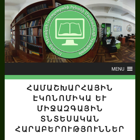
ՀԱՄԱՇԽԱՐՀԱՅԻՆ
ԷԿՈՆՈՄԻԿԱ ԵՒ Մ
ԻՋԱԶԳԱՅԻՆ Տ
ՆՏԵՍԱԿԱՆ Հ
ԱՐԱԲԵՐՈՒԹՅՈՒՆՆԵՐ