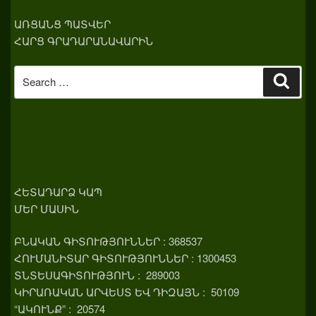
ԱՌՑԱՆՑ ՊԱՏՎԵՐ
ՀԱՐՑ ԳՐԱԴԱՐԱՆԱՎԱՐԻՆ
Search
Sear
for:
ՀԵՏԱԴԱՐՁ ԿԱՊ
ՄԵՐ ՄԱՍԻՆ
ԲՆԱԿԱՆ ԳԻՏՈՒԹՅՈՒՆՆԵՐ : 368537
ՀՈՒՄԱՆԻՏԱՐ ԳԻՏՈՒԹՅՈՒՆՆԵՐ : 1300453
ՏՆՏԵՍԱԳԻՏՈՒԹՅՈՒՆ : 289003
ԿԻՐԱՌԱԿԱՆ ԱՐՎԵՍՏ ԵՎ ԴԻԶԱՅՆ : 50109
“ԱԿՈՒՆՔ” : 20574