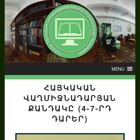
ՀԱՅԿԱԿԱՆ
ՎԱՂՄԻՋՆԱԴԱՐՅԱՆ
ՔԱՆԴԱԿԸ (4-7-ՐԴ
ԴԱՐԵՐ)