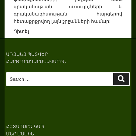
գրականության ուսուցիչների և
գրականագիտության հարցերով
հետաքրքրվող լայն շրջանների համար:
Դիտել
ԱՌՑԱՆՑ ՊԱՏՎԵՐ
ՀԱՐՑ ԳՐԱԴԱՐԱՆԱՎԱՐԻՆ
Search
Sear
for:
ՀԵՏԱԴԱՐՁ ԿԱՊ
ՄԵՐ ՄԱՍԻՆ