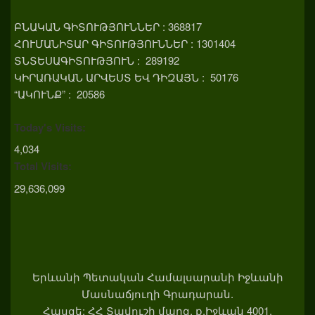
ԲՆԱԿԱՆ ԳԻՏՈՒԹՅՈՒՆՆԵՐ : 368817
ՀՈՒՄԱՆԻՏԱՐ ԳԻՏՈՒԹՅՈՒՆՆԵՐ : 1301404
ՏՆՏԵՍԱԳԻՏՈՒԹՅՈՒՆ : 289192
ԿԻՐԱՌԱԿԱՆ ԱՐՎԵՍՏ ԵՎ ԴԻԶԱՅՆ : 50176
“ԱԿՈՒՆՔ” : 20586
Today's Visits:
4,034
Total Visits:
29,636,099
Երևանի Պետական Համալսարանի Իջևանի
Մասնաճյուղի Գրադարան.
Հասցե: ՀՀ Տավուշի մարզ, ք.Իջևան 4001,