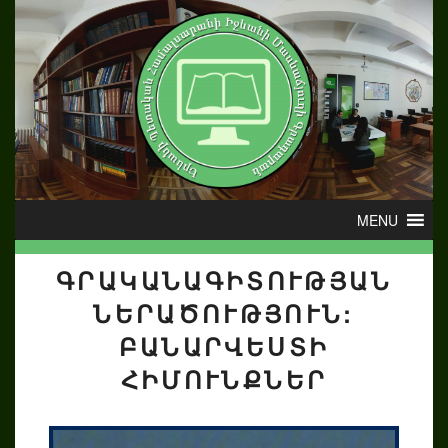
ԳՐԱԿԱՆԱԳԻՏՈՒԹՅԱՆ
ՆԵՐԱԾՈՒԹՅՈՒՆ:
ԲԱՆԱՐՎԵՍՏԻ
ՀԻՄՈՒՆՔՆԵՐ