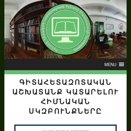
ԳԻՏԱՀԵՏԱԶՈՏԱԿԱՆ
ԱՇԽԱՏԱՆՔ ԿԱՏԱՐԵԼՈՒ
ՀԻՄՆԱԿԱՆ
ՍԿԶԲՈՒՆՔՆԵՐԸ