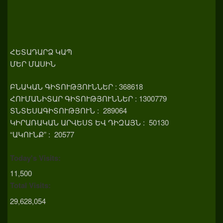
ՀԵՏԱԴԱՐՁ ԿԱՊ
ՄԵՐ ՄԱՍԻՆ
ԲՆԱԿԱՆ ԳԻՏՈՒԹՅՈՒՆՆԵՐ : 368618
ՀՈՒՄԱՆԻՏԱՐ ԳԻՏՈՒԹՅՈՒՆՆԵՐ : 1300779
ՏՆՏԵՍԱԳԻՏՈՒԹՅՈՒՆ : 289064
ԿԻՐԱՌԱԿԱՆ ԱՐՎԵՍՏ ԵՎ ԴԻԶԱՅՆ : 50130
“ԱԿՈՒՆՔ” : 20577
Today's Visits:
11,500
Total Visits:
29,628,054