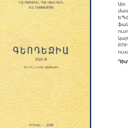
Այս
մաս
ԵՊ
ֆա
ու
կար
ԲՈՒ
ուս
Դիտ