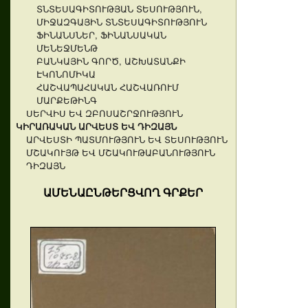
ՏՆՏԵՍԱԳԻՏՈՒԹՅԱՆ ՏԵՍՈՒԹՅՈՒՆ,
ՄԻՋԱԶԳԱՅԻՆ ՏՆՏԵՍԱԳԻՏՈՒԹՅՈՒՆ
ՖԻՆԱՆՍՆԵՐ, ՖԻՆԱՆՍԱԿԱՆ
ՄԵՆԵՋՄԵՆԹ
ԲԱՆԿԱՅԻՆ ԳՈՐԾ, ԱՇԽԱՏԱՆՔԻ
ԷԿՈՆՈՄԻԿԱ
ՀԱՇՎԱՊԱՀԱԿԱՆ ՀԱՇՎԱՌՈՒՄ
ՄԱՐՔԵԹԻՆԳ
ՍԵՐՎԻՍ ԵՎ ԶԲՈՍԱՇՐՋՈՒԹՅՈՒՆ
ԿԻՐԱՌԱԿԱՆ ԱՐՎԵՍՏ ԵՎ ԴԻԶԱՅՆ
ԱՐՎԵՍՏԻ ՊԱՏՄՈՒԹՅՈՒՆ ԵՎ ՏԵՍՈՒԹՅՈՒՆ
ՄՇԱԿՈՒՅԹ ԵՎ ՄՇԱԿՈՒԹԱԲԱՆՈՒԹՅՈՒՆ
ԴԻԶԱՅՆ
ԱՄԵՆԱԸՆԹԵՐՑՎՈՂ ԳՐՔԵՐ