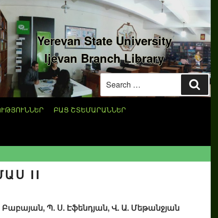
Yerevan State University
Ijevan Branch Library
Search
Sear
for:
ՈՒԹՅՈՒՆՆԵՐ
ԲԱՑ ՇՏԵՄԱՐԱՆՆԵՐ
ԱՍ II
Ա. Բաբայան, Պ. Ս. Էֆենդյան, Վ. Ա. Մեթանջյան