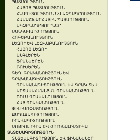
ՊԱՏՄՈՒԹՅՈՒՆ
ՀԱՅՈՑ ՊԱՏՄՈՒԹՅՈՒՆ
ՀՆԱԳԻՏՈՒԹՅՈՒՆ ԵՎ ԱԶԳԱԳՐՈՒԹՅՈՒՆ
ՀԱՄԱՇԽԱՐՀԱՅԻՆ ՊԱՏՄՈՒԹՅՈՒՆ
ՍԿԶԲՆԱՂԲՅՈՒՐՆԵՐ
ՄԱՆԿԱՎԱՐԺՈՒԹՅՈՒՆ
ՀՈԳԵԲԱՆՈՒԹՅՈՒՆ
ԼԵԶՈՒ ԵՎ ԼԵԶՎԱԲԱՆՈՒԹՅՈՒՆ
ՀԱՅՈՑ ԼԵԶՈՒ
ԱՆԳԼԵՐԵՆ
ՖՐԱՆՍԵՐԵՆ
ՌՈՒՍԵՐԵՆ
ԳԵՂ. ԳՐԱԿԱՆՈՒԹՅՈՒՆ ԵՎ
ԳՐԱԿԱՆԱԳԻՏՈՒԹՅՈՒՆ
ԳՐԱԿԱՆԱԳԻՏՈՒԹՅՈՒՆ ԵՎ ԳՐԱԿ.ՏԵՍ.
ԱՐՏԱՍԱՀՄԱՆՅԱՆ ԳՐԱԿԱՆՈՒԹՅՈՒՆ
ՌՈՒՍ ԳՐԱԿԱՆՈՒԹՅՈՒՆ
ՀԱՅ ԳՐԱԿԱՆՈՒԹՅՈՒՆ
ՓԻԼԻՍՈՓԱՅՈՒԹՅՈՒՆ
ՔԱՂԱՔԱԳԻՏՈՒԹՅՈՒՆ
ԻՐԱՎԱԳԻՏՈՒԹՅՈՒՆ
ՍՈՑԻՈԼՈԳԻԱ ԵՎ ԺՈՒՌՆԱԼԻՍՏԻԿԱ
ՏՆՏԵՍԱԳԻՏՈՒԹՅՈՒՆ
ՏՆՏԵՍԱԳԻՏՈՒԹՅՈՒՆ ԵՎ ՖԻՆԱՆՍՆԵՐ