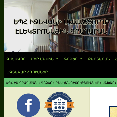
ԵՊՀ ԻՋԵՎԱՆԻ ՄԱՍՆՃՅՈՒՂԻ
ԷԼԵԿՏՐՈՆԱՅԻՆ ԳՐԱԴԱՐԱՆ
ԳԼԽԱՎՈՐ
ՄԵՐ ՄԱՍԻՆ
ԳՐՔԵՐ
ՔԱՐՏԱՐԱՆ
ՕԳՏԱԿԱՐ ՀՂՈՒՄՆԵՐ
ԵՊՀ ԻՄ ԳՐԱԴԱՐԱՆ
>
ԳՐՔԵՐ
>
ԲՆԱԿԱՆ ԳԻՏՈՒԹՅՈՒՆՆԵՐ
>
ԱՇԽԱՐՀ