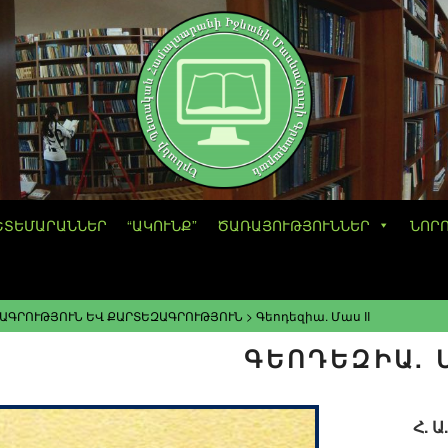
ՇՏԵՄԱՐԱՆՆԵՐ
“ԱԿՈՒՆՔ”
ԾԱՌԱՅՈՒԹՅՈՒՆՆԵՐ
ՆՈՐ
ԱԳՐՈՒԹՅՈՒՆ ԵՎ ՔԱՐՏԵԶԱԳՐՈՒԹՅՈՒՆ
>
Գեոդեզիա. Մաս II
ԳԵՈԴԵԶԻԱ. Մ
Հ. 