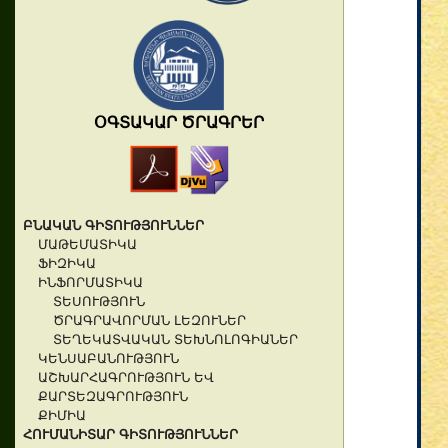
ՕԳՏԱԿԱՐ ԾՐԱԳՐԵՐ
ԲՆԱԿԱՆ ԳԻՏՈՒԹՅՈՒՆՆԵՐ
ՄԱԹԵՄԱՏԻԿԱ
ՖԻԶԻԿԱ
ԻՆՖՈՐՄԱՏԻԿԱ
ՏԵՍՈՒԹՅՈՒՆ
ԾՐԱԳՐԱՎՈՐՄԱՆ ԼԵԶՈՒՆԵՐ
ՏԵՂԵԿԱՏՎԱԿԱՆ ՏԵԽՆՈԼՈԳԻԱՆԵՐ
ԿԵՆՍԱԲԱՆՈՒԹՅՈՒՆ
ԱՇԽԱՐՀԱԳՐՈՒԹՅՈՒՆ ԵՎ
ՔԱՐՏԵԶԱԳՐՈՒԹՅՈՒՆ
ՔԻՄԻԱ
ՀՈՒՄԱՆԻՏԱՐ ԳԻՏՈՒԹՅՈՒՆՆԵՐ