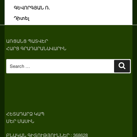
ԳԵՎՈՐԳՅԱՆ Ռ.
Դիտել
ԱՌՑԱՆՑ ՊԱՏՎԵՐ
ՀԱՐՑ ԳՐԱԴԱՐԱՆԱՎԱՐԻՆ
Search
Sear
for:
ՀԵՏԱԴԱՐՁ ԿԱՊ
ՄԵՐ ՄԱՍԻՆ
ԲՆԱԿԱՆ ԳԻՏՈՒԹՅՈՒՆՆԵՐ : 368628