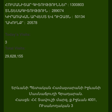
ՀՈՒՄԱՆԻՏԱՐ ԳԻՏՈՒԹՅՈՒՆՆԵՐ : 1300803
ՏՆՏԵՍԱԳԻՏՈՒԹՅՈՒՆ : 289074
ԿԻՐԱՌԱԿԱՆ ԱՐՎԵՍՏ ԵՎ ԴԻԶԱՅՆ : 50134
“ԱԿՈՒՆՔ” : 20578
Today's Visits:
3
Total Visits:
29,628,155
Երևանի Պետական Համալսարանի Իջևանի
Մասնաճյուղի Գրադարան.
Հասցե: ՀՀ Տավուշի մարզ, ք.Իջևան 4001,
ՈՒսանողական 3