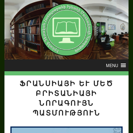
ՖՐԱՆՍԻԱՅԻ ԵՒ ՄԵԾ Բ
ՐԻՏԱՆԻԱՅԻ Ն
ՈՐԱԳՈՒՅՆ Պ
ԱՏՄՈՒԹՅՈՒՆ