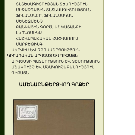
ՏՆՏԵՍԱԳԻՏՈՒԹՅԱՆ ՏԵՍՈՒԹՅՈՒՆ,
ՄԻՋԱԶԳԱՅԻՆ ՏՆՏԵՍԱԳԻՏՈՒԹՅՈՒՆ
ՖԻՆԱՆՍՆԵՐ, ՖԻՆԱՆՍԱԿԱՆ
ՄԵՆԵՋՄԵՆԹ
ԲԱՆԿԱՅԻՆ ԳՈՐԾ, ԱՇԽԱՏԱՆՔԻ
ԷԿՈՆՈՄԻԿԱ
ՀԱՇՎԱՊԱՀԱԿԱՆ ՀԱՇՎԱՌՈՒՄ
ՄԱՐՔԵԹԻՆԳ
ՍԵՐՎԻՍ ԵՎ ԶԲՈՍԱՇՐՋՈՒԹՅՈՒՆ
ԿԻՐԱՌԱԿԱՆ ԱՐՎԵՍՏ ԵՎ ԴԻԶԱՅՆ
ԱՐՎԵՍՏԻ ՊԱՏՄՈՒԹՅՈՒՆ ԵՎ ՏԵՍՈՒԹՅՈՒՆ
ՄՇԱԿՈՒՅԹ ԵՎ ՄՇԱԿՈՒԹԱԲԱՆՈՒԹՅՈՒՆ
ԴԻԶԱՅՆ
ԱՄԵՆԱԸՆԹԵՐՑՎՈՂ ԳՐՔԵՐ