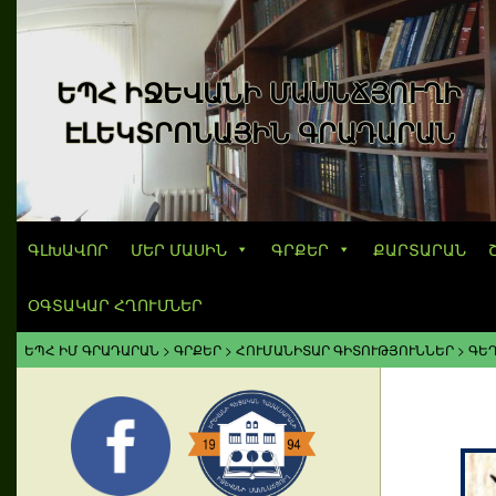
ԵՊՀ ԻՋԵՎԱՆԻ ՄԱՍՆՃՅՈՒՂԻ
ԷԼԵԿՏՐՈՆԱՅԻՆ ԳՐԱԴԱՐԱՆ
ԳԼԽԱՎՈՐ
ՄԵՐ ՄԱՍԻՆ
ԳՐՔԵՐ
ՔԱՐՏԱՐԱՆ
ՕԳՏԱԿԱՐ ՀՂՈՒՄՆԵՐ
ԵՊՀ ԻՄ ԳՐԱԴԱՐԱՆ
>
ԳՐՔԵՐ
>
ՀՈՒՄԱՆԻՏԱՐ ԳԻՏՈՒԹՅՈՒՆՆԵՐ
>
ԳԵՂ