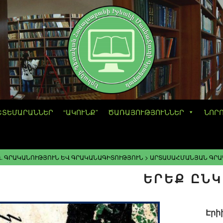
ՇՏԵՄԱՐԱՆՆԵՐ
“ԱԿՈՒՆՔ”
ԾԱՌԱՅՈՒԹՅՈՒՆՆԵՐ
ՆՈՐ
. ԳՐԱԿԱՆՈՒԹՅՈՒՆ ԵՎ ԳՐԱԿԱՆԱԳԻՏՈՒԹՅՈՒՆ
>
ԱՐՏԱՍԱՀՄԱՆՅԱՆ ԳՐԱ
ԵՐԵՔ ԸՆ
Էրի