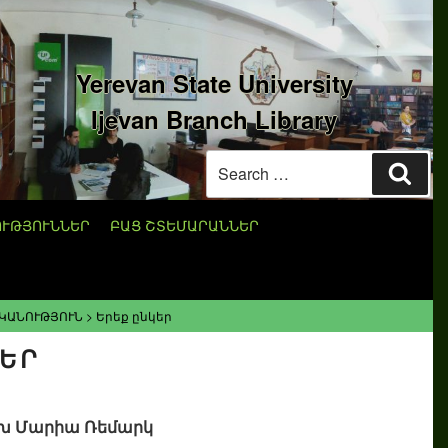
Yerevan State University
Ijevan Branch Library
Search
Sear
for:
ՈՒԹՅՈՒՆՆԵՐ
ԲԱՑ ՇՏԵՄԱՐԱՆՆԵՐ
ԿԱՆՈՒԹՅՈՒՆ
>
Երեք ընկեր
ԿԵՐ
խ Մարիա Ռեմարկ