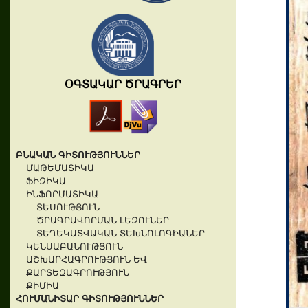
ՕԳՏԱԿԱՐ ԾՐԱԳՐԵՐ
ԲՆԱԿԱՆ ԳԻՏՈՒԹՅՈՒՆՆԵՐ
ՄԱԹԵՄԱՏԻԿԱ
ՖԻԶԻԿԱ
ԻՆՖՈՐՄԱՏԻԿԱ
ՏԵՍՈՒԹՅՈՒՆ
ԾՐԱԳՐԱՎՈՐՄԱՆ ԼԵԶՈՒՆԵՐ
ՏԵՂԵԿԱՏՎԱԿԱՆ ՏԵԽՆՈԼՈԳԻԱՆԵՐ
ԿԵՆՍԱԲԱՆՈՒԹՅՈՒՆ
ԱՇԽԱՐՀԱԳՐՈՒԹՅՈՒՆ ԵՎ
ՔԱՐՏԵԶԱԳՐՈՒԹՅՈՒՆ
ՔԻՄԻԱ
ՀՈՒՄԱՆԻՏԱՐ ԳԻՏՈՒԹՅՈՒՆՆԵՐ