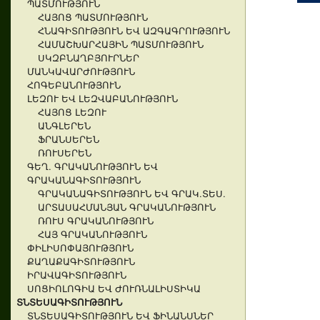
ՊԱՏՄՈՒԹՅՈՒՆ
ՀԱՅՈՑ ՊԱՏՄՈՒԹՅՈՒՆ
ՀՆԱԳԻՏՈՒԹՅՈՒՆ ԵՎ ԱԶԳԱԳՐՈՒԹՅՈՒՆ
ՀԱՄԱՇԽԱՐՀԱՅԻՆ ՊԱՏՄՈՒԹՅՈՒՆ
ՍԿԶԲՆԱՂԲՅՈՒՐՆԵՐ
ՄԱՆԿԱՎԱՐԺՈՒԹՅՈՒՆ
ՀՈԳԵԲԱՆՈՒԹՅՈՒՆ
ԼԵԶՈՒ ԵՎ ԼԵԶՎԱԲԱՆՈՒԹՅՈՒՆ
ՀԱՅՈՑ ԼԵԶՈՒ
ԱՆԳԼԵՐԵՆ
ՖՐԱՆՍԵՐԵՆ
ՌՈՒՍԵՐԵՆ
ԳԵՂ. ԳՐԱԿԱՆՈՒԹՅՈՒՆ ԵՎ
ԳՐԱԿԱՆԱԳԻՏՈՒԹՅՈՒՆ
ԳՐԱԿԱՆԱԳԻՏՈՒԹՅՈՒՆ ԵՎ ԳՐԱԿ.ՏԵՍ.
ԱՐՏԱՍԱՀՄԱՆՅԱՆ ԳՐԱԿԱՆՈՒԹՅՈՒՆ
ՌՈՒՍ ԳՐԱԿԱՆՈՒԹՅՈՒՆ
ՀԱՅ ԳՐԱԿԱՆՈՒԹՅՈՒՆ
ՓԻԼԻՍՈՓԱՅՈՒԹՅՈՒՆ
ՔԱՂԱՔԱԳԻՏՈՒԹՅՈՒՆ
ԻՐԱՎԱԳԻՏՈՒԹՅՈՒՆ
ՍՈՑԻՈԼՈԳԻԱ ԵՎ ԺՈՒՌՆԱԼԻՍՏԻԿԱ
ՏՆՏԵՍԱԳԻՏՈՒԹՅՈՒՆ
ՏՆՏԵՍԱԳԻՏՈՒԹՅՈՒՆ ԵՎ ՖԻՆԱՆՍՆԵՐ