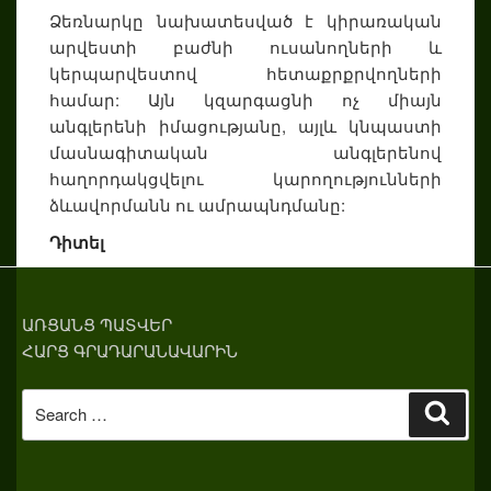
Ձեռնարկը նախատեսված է կիրառական
արվեստի բաժնի ուսանողների և
կերպարվեստով հետաքրքրվողների
համար: Այն կզարգացնի ոչ միայն
անգլերենի իմացությանը, այլև կնպաստի
մասնագիտական անգլերենով
հաղորդակցվելու կարողությունների
ձևավորմանն ու ամրապնդմանը:
Դիտել
ԱՌՑԱՆՑ ՊԱՏՎԵՐ
ՀԱՐՑ ԳՐԱԴԱՐԱՆԱՎԱՐԻՆ
Search
Sear
for: