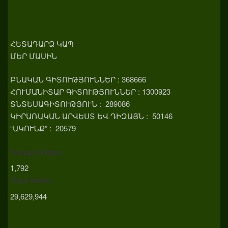
ՀԵՏԱԴԱՐՁ ԿԱՊ
ՄԵՐ ՄԱՍԻՆ
ԲՆԱԿԱՆ ԳԻՏՈՒԹՅՈՒՆՆԵՐ : 368666
ՀՈՒՄԱՆԻՏԱՐ ԳԻՏՈՒԹՅՈՒՆՆԵՐ : 1300923
ՏՆՏԵՍԱԳԻՏՈՒԹՅՈՒՆ : 289086
ԿԻՐԱՌԱԿԱՆ ԱՐՎԵՍՏ ԵՎ ԴԻԶԱՅՆ : 50146
“ԱԿՈՒՆՔ” : 20579
Today's Visits:
1,792
Total Visits:
29,629,944