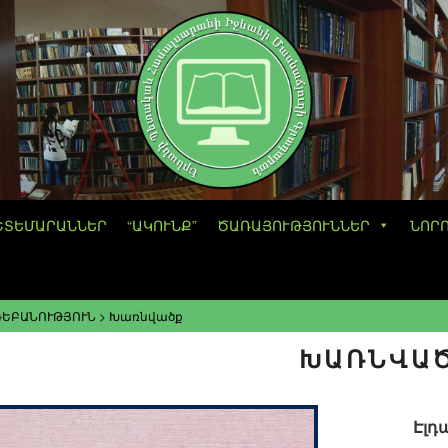
ՇՏԵՄԱՐԱՆՆԵՐ
“ԱԿՈՒՆՔ”
ԾԱՌԱՅՈՒԹՅՈՒՆՆԵՐ
ՆՈՐ
ԳԵԲԱՆՈՒԹՅՈՒՆ
>
Խառնվածք
ԽԱՌՆՎԱ
Էլդ