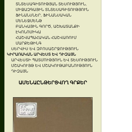
ՏՆՏԵՍԱԳԻՏՈՒԹՅԱՆ ՏԵՍՈՒԹՅՈՒՆ,
ՄԻՋԱԶԳԱՅԻՆ ՏՆՏԵՍԱԳԻՏՈՒԹՅՈՒՆ
ՖԻՆԱՆՍՆԵՐ, ՖԻՆԱՆՍԱԿԱՆ
ՄԵՆԵՋՄԵՆԹ
ԲԱՆԿԱՅԻՆ ԳՈՐԾ, ԱՇԽԱՏԱՆՔԻ
ԷԿՈՆՈՄԻԿԱ
ՀԱՇՎԱՊԱՀԱԿԱՆ ՀԱՇՎԱՌՈՒՄ
ՄԱՐՔԵԹԻՆԳ
ՍԵՐՎԻՍ ԵՎ ԶԲՈՍԱՇՐՋՈՒԹՅՈՒՆ
ԿԻՐԱՌԱԿԱՆ ԱՐՎԵՍՏ ԵՎ ԴԻԶԱՅՆ
ԱՐՎԵՍՏԻ ՊԱՏՄՈՒԹՅՈՒՆ ԵՎ ՏԵՍՈՒԹՅՈՒՆ
ՄՇԱԿՈՒՅԹ ԵՎ ՄՇԱԿՈՒԹԱԲԱՆՈՒԹՅՈՒՆ
ԴԻԶԱՅՆ
ԱՄԵՆԱԸՆԹԵՐՑՎՈՂ ԳՐՔԵՐ