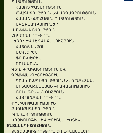
ՊԱՏՄՈՒԹՅՈՒՆ
ՀԱՅՈՑ ՊԱՏՄՈՒԹՅՈՒՆ
ՀՆԱԳԻՏՈՒԹՅՈՒՆ ԵՎ ԱԶԳԱԳՐՈՒԹՅՈՒՆ
ՀԱՄԱՇԽԱՐՀԱՅԻՆ ՊԱՏՄՈՒԹՅՈՒՆ
ՍԿԶԲՆԱՂԲՅՈՒՐՆԵՐ
ՄԱՆԿԱՎԱՐԺՈՒԹՅՈՒՆ
ՀՈԳԵԲԱՆՈՒԹՅՈՒՆ
ԼԵԶՈՒ ԵՎ ԼԵԶՎԱԲԱՆՈՒԹՅՈՒՆ
ՀԱՅՈՑ ԼԵԶՈՒ
ԱՆԳԼԵՐԵՆ
ՖՐԱՆՍԵՐԵՆ
ՌՈՒՍԵՐԵՆ
ԳԵՂ. ԳՐԱԿԱՆՈՒԹՅՈՒՆ ԵՎ
ԳՐԱԿԱՆԱԳԻՏՈՒԹՅՈՒՆ
ԳՐԱԿԱՆԱԳԻՏՈՒԹՅՈՒՆ ԵՎ ԳՐԱԿ.ՏԵՍ.
ԱՐՏԱՍԱՀՄԱՆՅԱՆ ԳՐԱԿԱՆՈՒԹՅՈՒՆ
ՌՈՒՍ ԳՐԱԿԱՆՈՒԹՅՈՒՆ
ՀԱՅ ԳՐԱԿԱՆՈՒԹՅՈՒՆ
ՓԻԼԻՍՈՓԱՅՈՒԹՅՈՒՆ
ՔԱՂԱՔԱԳԻՏՈՒԹՅՈՒՆ
ԻՐԱՎԱԳԻՏՈՒԹՅՈՒՆ
ՍՈՑԻՈԼՈԳԻԱ ԵՎ ԺՈՒՌՆԱԼԻՍՏԻԿԱ
ՏՆՏԵՍԱԳԻՏՈՒԹՅՈՒՆ
ՏՆՏԵՍԱԳԻՏՈՒԹՅՈՒՆ ԵՎ ՖԻՆԱՆՍՆԵՐ