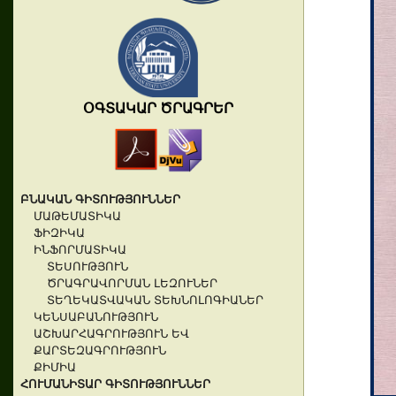
ՕԳՏԱԿԱՐ ԾՐԱԳՐԵՐ
ԲՆԱԿԱՆ ԳԻՏՈՒԹՅՈՒՆՆԵՐ
ՄԱԹԵՄԱՏԻԿԱ
ՖԻԶԻԿԱ
ԻՆՖՈՐՄԱՏԻԿԱ
ՏԵՍՈՒԹՅՈՒՆ
ԾՐԱԳՐԱՎՈՐՄԱՆ ԼԵԶՈՒՆԵՐ
ՏԵՂԵԿԱՏՎԱԿԱՆ ՏԵԽՆՈԼՈԳԻԱՆԵՐ
ԿԵՆՍԱԲԱՆՈՒԹՅՈՒՆ
ԱՇԽԱՐՀԱԳՐՈՒԹՅՈՒՆ ԵՎ
ՔԱՐՏԵԶԱԳՐՈՒԹՅՈՒՆ
ՔԻՄԻԱ
ՀՈՒՄԱՆԻՏԱՐ ԳԻՏՈՒԹՅՈՒՆՆԵՐ