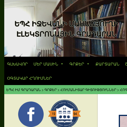
ԵՊՀ ԻՋԵՎԱՆԻ ՄԱՍՆՃՅՈՒՂԻ
ԷԼԵԿՏՐՈՆԱՅԻՆ ԳՐԱԴԱՐԱՆ
ԳԼԽԱՎՈՐ
ՄԵՐ ՄԱՍԻՆ
ԳՐՔԵՐ
ՔԱՐՏԱՐԱՆ
ՕԳՏԱԿԱՐ ՀՂՈՒՄՆԵՐ
ԵՊՀ ԻՄ ԳՐԱԴԱՐԱՆ
>
ԳՐՔԵՐ
>
ՀՈՒՄԱՆԻՏԱՐ ԳԻՏՈՒԹՅՈՒՆՆԵՐ
>
ՀՈ