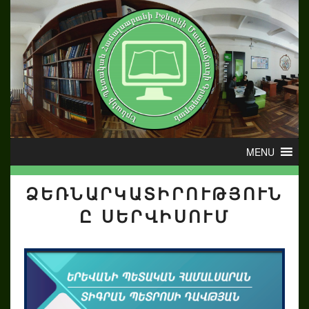
ՁԵՌՆԱՐԿԱՏԻՐՈՒԹՅՈՒՆ
Ը ՍԵՐՎԻՍՈՒՄ