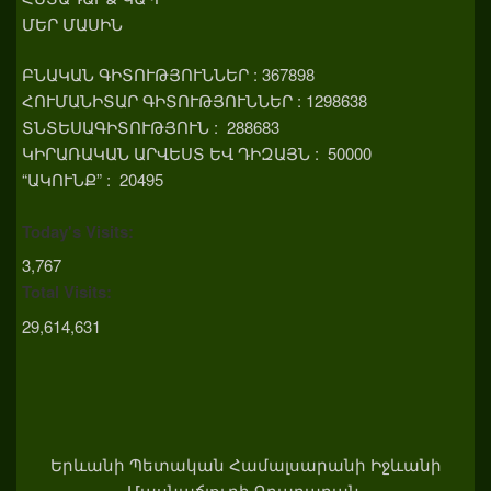
ՄԵՐ ՄԱՍԻՆ
ԲՆԱԿԱՆ ԳԻՏՈՒԹՅՈՒՆՆԵՐ : 367898
ՀՈՒՄԱՆԻՏԱՐ ԳԻՏՈՒԹՅՈՒՆՆԵՐ : 1298638
ՏՆՏԵՍԱԳԻՏՈՒԹՅՈՒՆ : 288683
ԿԻՐԱՌԱԿԱՆ ԱՐՎԵՍՏ ԵՎ ԴԻԶԱՅՆ : 50000
“ԱԿՈՒՆՔ” : 20495
Today's Visits:
3,767
Total Visits:
29,614,631
Երևանի Պետական Համալսարանի Իջևանի
Մասնաճյուղի Գրադարան.