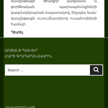
դասընթացի ծրագրի կազմման և
գործնական պարապմունքների
կազմակերպման նպատակով, ինչպես նաև՝
դասընթացն ուսումնասիրող ուսանողների
համար:
Դիտել
ԱՌՑԱՆՑ ՊԱՏՎԵՐ
ՀԱՐՑ ԳՐԱԴԱՐԱՆԱՎԱՐԻՆ
Search
Sear
for:
ՀԵՏԱԴԱՐՁ ԿԱՊ