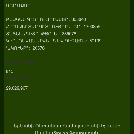
ՄԵՐ ՄԱՍԻՆ
ԲՆԱԿԱՆ ԳԻՏՈՒԹՅՈՒՆՆԵՐ : 368640
ՀՈՒՄԱՆԻՏԱՐ ԳԻՏՈՒԹՅՈՒՆՆԵՐ : 1300856
ՏՆՏԵՍԱԳԻՏՈՒԹՅՈՒՆ : 289078
ԿԻՐԱՌԱԿԱՆ ԱՐՎԵՍՏ ԵՎ ԴԻԶԱՅՆ : 50139
“ԱԿՈՒՆՔ” : 20578
Today's Visits:
815
Total Visits:
29,628,967
Երևանի Պետական Համալսարանի Իջևանի
Մասնաճյուղի Գրադարան.