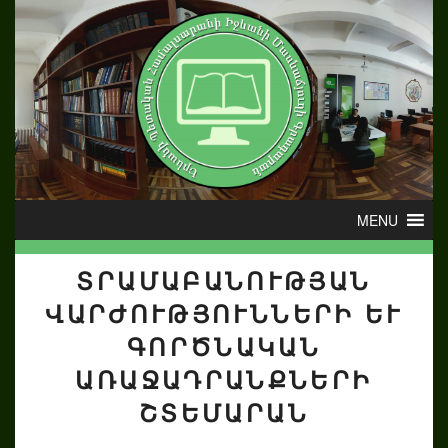
ՏՐԱՄԱԲԱՆՈՒԹՅԱՆ
ՎԱՐԺՈՒԹՅՈՒՆՆԵՐԻ ԵՒ Գ
ՈՐԾՆԱԿԱՆ Ա
ՌԱՋԱԴՐԱՆՔՆԵՐԻ Շ
ՏԵՄԱՐԱՆ