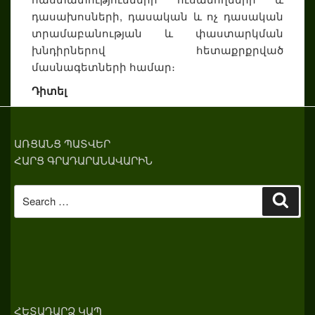
դասախոսների, դասական և ոչ դասական
տրամաբանության և փաստարկման
խնդիրներով հետաքրքրված
մասնագետների համար։
Դիտել
ԱՌՑԱՆՑ ՊԱՏՎԵՐ
ՀԱՐՑ ԳՐԱԴԱՐԱՆԱՎԱՐԻՆ
Search
Sear
for:
ՀԵՏԱԴԱՐՁ ԿԱՊ