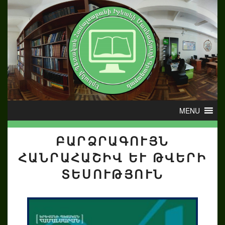
ԲԱՐՁՐԱԳՈՒՅՆ
ՀԱՆՐԱՀԱՇԻՎ ԵՒ ԹՎԵՐԻ Տ
ԵՍՈՒԹՅՈՒՆ