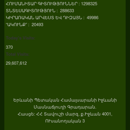
ՀՈՒՄԱՆԻՏԱՐ ԳԻՏՈՒԹՅՈՒՆՆԵՐ : 1298325
ՏՆՏԵՍԱԳԻՏՈՒԹՅՈՒՆ : 288633
ԿԻՐԱՌԱԿԱՆ ԱՐՎԵՍՏ ԵՎ ԴԻԶԱՅՆ : 49986
“ԱԿՈՒՆՔ” : 20493
Today's Visits:
370
Total Visits:
29,607,612
Երևանի Պետական Համալսարանի Իջևանի
Մասնաճյուղի Գրադարան.
Հասցե: ՀՀ Տավուշի մարզ, ք.Իջևան 4001,
ՈՒսանողական 3