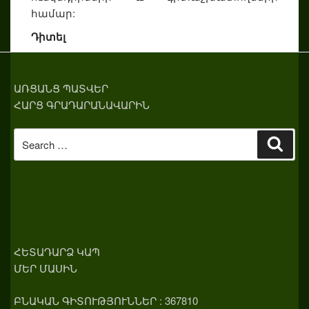
համար:
Դիտել
ԱՌՑԱՆՑ ՊԱՏՎԵՐ
ՀԱՐՑ ԳՐԱԴԱՐԱՆԱՎԱՐԻՆ
Search
Sear
for:
ՀԵՏԱԴԱՐՁ ԿԱՊ
ՄԵՐ ՄԱՍԻՆ
ԲՆԱԿԱՆ ԳԻՏՈՒԹՅՈՒՆՆԵՐ : 367810