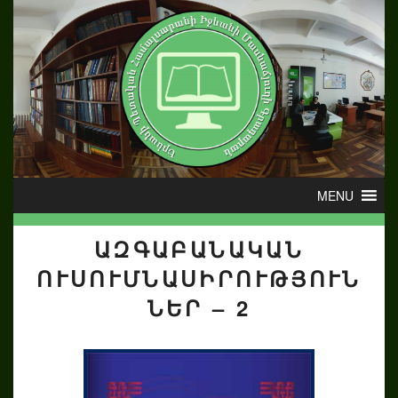
ԱԶԳԱԲԱՆԱԿԱՆ
ՈՒՍՈՒՄՆԱՍԻՐՈՒԹՅՈՒՆ
ՆԵՐ – 2