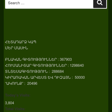
Sear
for:
ՀԵՏԱԴԱՐՁ ԿԱՊ
ՄԵՐ ՄԱՍԻՆ
ԲՆԱԿԱՆ ԳԻՏՈՒԹՅՈՒՆՆԵՐ : 367903
ՀՈՒՄԱՆԻՏԱՐ ԳԻՏՈՒԹՅՈՒՆՆԵՐ : 1298640
ՏՆՏԵՍԱԳԻՏՈՒԹՅՈՒՆ : 288684
ԿԻՐԱՌԱԿԱՆ ԱՐՎԵՍՏ ԵՎ ԴԻԶԱՅՆ : 50000
“ԱԿՈՒՆՔ” : 20496
Today's Visits:
3,804
Total Visits: