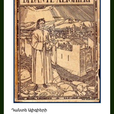
Դանտե Ալիգիերի