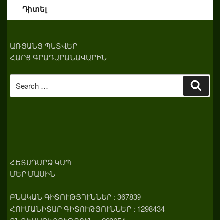
Դիտել
ԱՌՑԱՆՑ ՊԱՏՎԵՐ
ՀԱՐՑ ԳՐԱԴԱՐԱՆԱՎԱՐԻՆ
Search
Sear
for:
ՀԵՏԱԴԱՐՁ ԿԱՊ
ՄԵՐ ՄԱՍԻՆ
ԲՆԱԿԱՆ ԳԻՏՈՒԹՅՈՒՆՆԵՐ : 367839
ՀՈՒՄԱՆԻՏԱՐ ԳԻՏՈՒԹՅՈՒՆՆԵՐ : 1298434