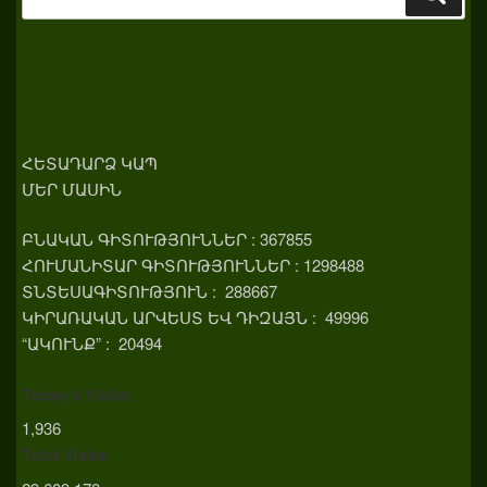
for:
ՀԵՏԱԴԱՐՁ ԿԱՊ
ՄԵՐ ՄԱՍԻՆ
ԲՆԱԿԱՆ ԳԻՏՈՒԹՅՈՒՆՆԵՐ : 367855
ՀՈՒՄԱՆԻՏԱՐ ԳԻՏՈՒԹՅՈՒՆՆԵՐ : 1298488
ՏՆՏԵՍԱԳԻՏՈՒԹՅՈՒՆ : 288667
ԿԻՐԱՌԱԿԱՆ ԱՐՎԵՍՏ ԵՎ ԴԻԶԱՅՆ : 49996
“ԱԿՈՒՆՔ” : 20494
Today's Visits:
1,936
Total Visits: