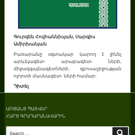
Գուրգեն Հովհաննիսյան, Սարգիս
Ամիրխանյան
Բառարանը օգտակար կարող է լինել
արևելագետ- արաբագետ- ների,
միջազգայնագետների, զբոսաշրջության
ոլորտի մասնագետ- ների համար:
Դիտել
ԱՌՑԱՆՑ ՊԱՏՎԵՐ
ՀԱՐՑ ԳՐԱԴԱՐԱՆԱՎԱՐԻՆ
Search
Sear