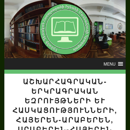
ԱՇԽԱՐՀԱԳՐԱԿԱՆ-
ԵՐԿՐԱԳՐԱԿԱՆ
ԵԶՐՈՒՅԹՆԵՐԻ ԵՒ Հ
ԱՍԿԱՑՈՒԹՅՈՒՆՆԵՐԻ, Հ
ԱՅԵՐԵՆ-ԱՐԱԲԵՐԵՆ, Ա
ՐԱԲԵՐԵՆ-ՀԱՅԵՐԵՆ Բ