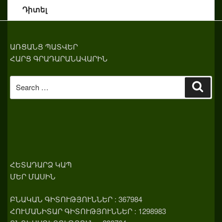
Դիտել
ԱՌՑԱՆՑ ՊԱՏՎԵՐ
ՀԱՐՑ ԳՐԱԴԱՐԱՆԱՎԱՐԻՆ
Search
Sear
for:
ՀԵՏԱԴԱՐՁ ԿԱՊ
ՄԵՐ ՄԱՍԻՆ
ԲՆԱԿԱՆ ԳԻՏՈՒԹՅՈՒՆՆԵՐ : 367984
ՀՈՒՄԱՆԻՏԱՐ ԳԻՏՈՒԹՅՈՒՆՆԵՐ : 1298983