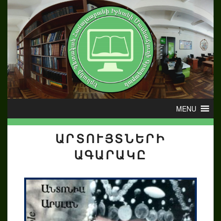
ԱՐՏՈՒՅՏՆԵՐԻ
ԱԳԱՐԱԿԸ