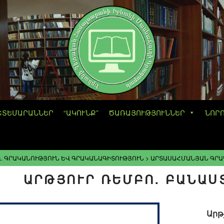
ՇՏԵՄԱՐԱՆՆԵՐ
“ԱԿՈՒՆՔ”
ԾԱՌԱՅՈՒԹՅՈՒՆՆԵՐ
ՆՈՐ
. ԳՐԱԿԱՆՈՒԹՅՈՒՆ ԵՎ ԳՐԱԿԱՆԱԳԻՏՈՒԹՅՈՒՆ
>
ԱՐՏԱՍԱՀՄԱՆՅԱՆ ԳՐԱ
ԱՐԹՅՈՒՐ ՌԵՄԲՈ. ԲԱՆԱ
Արթ