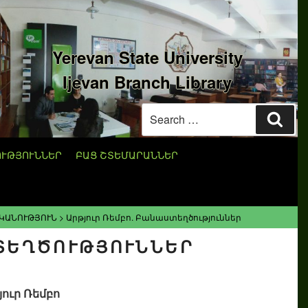
Yerevan State University
Ijevan Branch Library
Search
Sear
for:
ՈՒԹՅՈՒՆՆԵՐ
ԲԱՑ ՇՏԵՄԱՐԱՆՆԵՐ
ԿԱՆՈՒԹՅՈՒՆ
>
Արթյուր Ռեմբո. Բանաստեղծություններ
ՍՏԵՂԾՈՒԹՅՈՒՆՆԵՐ
յուր Ռեմբո