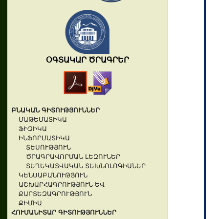
ՕԳՏԱԿԱՐ ԾՐԱԳՐԵՐ
ԲՆԱԿԱՆ ԳԻՏՈՒԹՅՈՒՆՆԵՐ
ՄԱԹԵՄԱՏԻԿԱ
ՖԻԶԻԿԱ
ԻՆՖՈՐՄԱՏԻԿԱ
ՏԵՍՈՒԹՅՈՒՆ
ԾՐԱԳՐԱՎՈՐՄԱՆ ԼԵԶՈՒՆԵՐ
ՏԵՂԵԿԱՏՎԱԿԱՆ ՏԵԽՆՈԼՈԳԻԱՆԵՐ
ԿԵՆՍԱԲԱՆՈՒԹՅՈՒՆ
ԱՇԽԱՐՀԱԳՐՈՒԹՅՈՒՆ ԵՎ
ՔԱՐՏԵԶԱԳՐՈՒԹՅՈՒՆ
ՔԻՄԻԱ
ՀՈՒՄԱՆԻՏԱՐ ԳԻՏՈՒԹՅՈՒՆՆԵՐ