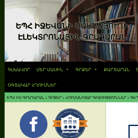
ԵՊՀ ԻՋԵՎԱՆԻ ՄԱՍՆՃՅՈՒՂԻ
ԷԼԵԿՏՐՈՆԱՅԻՆ ԳՐԱԴԱՐԱՆ
ԳԼԽԱՎՈՐ
ՄԵՐ ՄԱՍԻՆ
ԳՐՔԵՐ
ՔԱՐՏԱՐԱՆ
ՕԳՏԱԿԱՐ ՀՂՈՒՄՆԵՐ
ԵՊՀ ԻՄ ԳՐԱԴԱՐԱՆ
>
ԳՐՔԵՐ
>
ՀՈՒՄԱՆԻՏԱՐ ԳԻՏՈՒԹՅՈՒՆՆԵՐ
>
ԳԵՂ