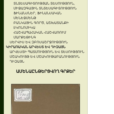
ՏՆՏԵՍԱԳԻՏՈՒԹՅԱՆ ՏԵՍՈՒԹՅՈՒՆ,
ՄԻՋԱԶԳԱՅԻՆ ՏՆՏԵՍԱԳԻՏՈՒԹՅՈՒՆ
ՖԻՆԱՆՍՆԵՐ, ՖԻՆԱՆՍԱԿԱՆ
ՄԵՆԵՋՄԵՆԹ
ԲԱՆԿԱՅԻՆ ԳՈՐԾ, ԱՇԽԱՏԱՆՔԻ
ԷԿՈՆՈՄԻԿԱ
ՀԱՇՎԱՊԱՀԱԿԱՆ ՀԱՇՎԱՌՈՒՄ
ՄԱՐՔԵԹԻՆԳ
ՍԵՐՎԻՍ ԵՎ ԶԲՈՍԱՇՐՋՈՒԹՅՈՒՆ
ԿԻՐԱՌԱԿԱՆ ԱՐՎԵՍՏ ԵՎ ԴԻԶԱՅՆ
ԱՐՎԵՍՏԻ ՊԱՏՄՈՒԹՅՈՒՆ ԵՎ ՏԵՍՈՒԹՅՈՒՆ
ՄՇԱԿՈՒՅԹ ԵՎ ՄՇԱԿՈՒԹԱԲԱՆՈՒԹՅՈՒՆ
ԴԻԶԱՅՆ
ԱՄԵՆԱԸՆԹԵՐՑՎՈՂ ԳՐՔԵՐ