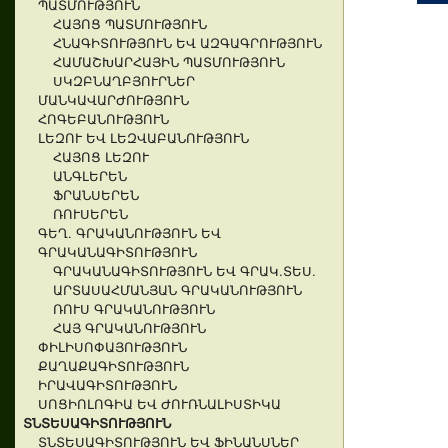
ՊԱՏՄՈՒԹՅՈՒՆ
ՀԱՅՈՑ ՊԱՏՄՈՒԹՅՈՒՆ
ՀՆԱԳԻՏՈՒԹՅՈՒՆ ԵՎ ԱԶԳԱԳՐՈՒԹՅՈՒՆ
ՀԱՄԱՇԽԱՐՀԱՅԻՆ ՊԱՏՄՈՒԹՅՈՒՆ
ՍԿԶԲՆԱՂԲՅՈՒՐՆԵՐ
ՄԱՆԿԱՎԱՐԺՈՒԹՅՈՒՆ
ՀՈԳԵԲԱՆՈՒԹՅՈՒՆ
ԼԵԶՈՒ ԵՎ ԼԵԶՎԱԲԱՆՈՒԹՅՈՒՆ
ՀԱՅՈՑ ԼԵԶՈՒ
ԱՆԳԼԵՐԵՆ
ՖՐԱՆՍԵՐԵՆ
ՌՈՒՍԵՐԵՆ
ԳԵՂ. ԳՐԱԿԱՆՈՒԹՅՈՒՆ ԵՎ
ԳՐԱԿԱՆԱԳԻՏՈՒԹՅՈՒՆ
ԳՐԱԿԱՆԱԳԻՏՈՒԹՅՈՒՆ ԵՎ ԳՐԱԿ.ՏԵՍ.
ԱՐՏԱՍԱՀՄԱՆՅԱՆ ԳՐԱԿԱՆՈՒԹՅՈՒՆ
ՌՈՒՍ ԳՐԱԿԱՆՈՒԹՅՈՒՆ
ՀԱՅ ԳՐԱԿԱՆՈՒԹՅՈՒՆ
ՓԻԼԻՍՈՓԱՅՈՒԹՅՈՒՆ
ՔԱՂԱՔԱԳԻՏՈՒԹՅՈՒՆ
ԻՐԱՎԱԳԻՏՈՒԹՅՈՒՆ
ՍՈՑԻՈԼՈԳԻԱ ԵՎ ԺՈՒՌՆԱԼԻՍՏԻԿԱ
ՏՆՏԵՍԱԳԻՏՈՒԹՅՈՒՆ
ՏՆՏԵՍԱԳԻՏՈՒԹՅՈՒՆ ԵՎ ՖԻՆԱՆՍՆԵՐ