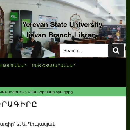
Yerevan State University
Ijevan Branch Library
Search
Sear
for:
ՈՒԹՅՈՒՆՆԵՐ
ԲԱՑ ՇՏԵՄԱՐԱՆՆԵՐ
ԿԱՆՈՒԹՅՈՒՆ
>
Աննա Ֆրանկի օրագիրը
ՕՐԱԳԻՐԸ
ագիր` Ա. Ա. Ղուկասյան