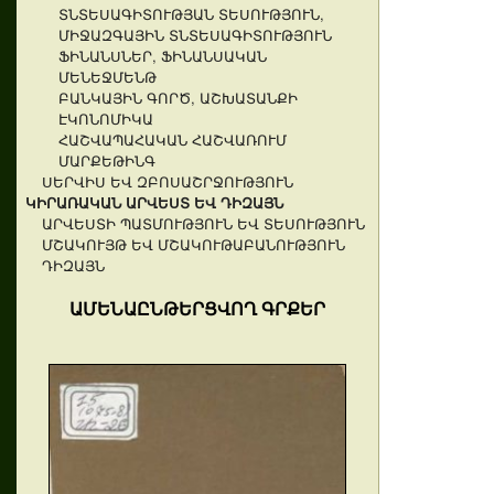
ՏՆՏԵՍԱԳԻՏՈՒԹՅԱՆ ՏԵՍՈՒԹՅՈՒՆ,
ՄԻՋԱԶԳԱՅԻՆ ՏՆՏԵՍԱԳԻՏՈՒԹՅՈՒՆ
ՖԻՆԱՆՍՆԵՐ, ՖԻՆԱՆՍԱԿԱՆ
ՄԵՆԵՋՄԵՆԹ
ԲԱՆԿԱՅԻՆ ԳՈՐԾ, ԱՇԽԱՏԱՆՔԻ
ԷԿՈՆՈՄԻԿԱ
ՀԱՇՎԱՊԱՀԱԿԱՆ ՀԱՇՎԱՌՈՒՄ
ՄԱՐՔԵԹԻՆԳ
ՍԵՐՎԻՍ ԵՎ ԶԲՈՍԱՇՐՋՈՒԹՅՈՒՆ
ԿԻՐԱՌԱԿԱՆ ԱՐՎԵՍՏ ԵՎ ԴԻԶԱՅՆ
ԱՐՎԵՍՏԻ ՊԱՏՄՈՒԹՅՈՒՆ ԵՎ ՏԵՍՈՒԹՅՈՒՆ
ՄՇԱԿՈՒՅԹ ԵՎ ՄՇԱԿՈՒԹԱԲԱՆՈՒԹՅՈՒՆ
ԴԻԶԱՅՆ
ԱՄԵՆԱԸՆԹԵՐՑՎՈՂ ԳՐՔԵՐ