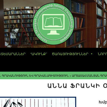
ՇՏԵՄԱՐԱՆՆԵՐ
“ԱԿՈՒՆՔ”
ԾԱՌԱՅՈՒԹՅՈՒՆՆԵՐ
ՆՈՐ
. ԳՐԱԿԱՆՈՒԹՅՈՒՆ ԵՎ ԳՐԱԿԱՆԱԳԻՏՈՒԹՅՈՒՆ
>
ԱՐՏԱՍԱՀՄԱՆՅԱՆ ԳՐԱ
ԱՆՆԱ ՖՐԱՆԿԻ 
Խմբ