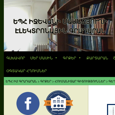
ԵՊՀ ԻՋԵՎԱՆԻ ՄԱՍՆՃՅՈՒՂԻ
ԷԼԵԿՏՐՈՆԱՅԻՆ ԳՐԱԴԱՐԱՆ
ԳԼԽԱՎՈՐ
ՄԵՐ ՄԱՍԻՆ
ԳՐՔԵՐ
ՔԱՐՏԱՐԱՆ
ՕԳՏԱԿԱՐ ՀՂՈՒՄՆԵՐ
ԵՊՀ ԻՄ ԳՐԱԴԱՐԱՆ
>
ԳՐՔԵՐ
>
ՀՈՒՄԱՆԻՏԱՐ ԳԻՏՈՒԹՅՈՒՆՆԵՐ
>
ԳԵՂ