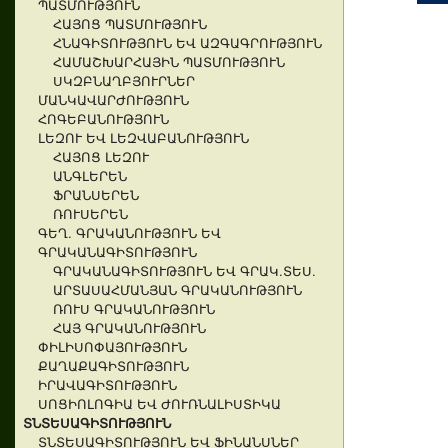
ՊԱՏՄՈՒԹՅՈՒՆ
ՀԱՅՈՑ ՊԱՏՄՈՒԹՅՈՒՆ
ՀՆԱԳԻՏՈՒԹՅՈՒՆ ԵՎ ԱԶԳԱԳՐՈՒԹՅՈՒՆ
ՀԱՄԱՇԽԱՐՀԱՅԻՆ ՊԱՏՄՈՒԹՅՈՒՆ
ՍԿԶԲՆԱՂԲՅՈՒՐՆԵՐ
ՄԱՆԿԱՎԱՐԺՈՒԹՅՈՒՆ
ՀՈԳԵԲԱՆՈՒԹՅՈՒՆ
ԼԵԶՈՒ ԵՎ ԼԵԶՎԱԲԱՆՈՒԹՅՈՒՆ
ՀԱՅՈՑ ԼԵԶՈՒ
ԱՆԳԼԵՐԵՆ
ՖՐԱՆՍԵՐԵՆ
ՌՈՒՍԵՐԵՆ
ԳԵՂ. ԳՐԱԿԱՆՈՒԹՅՈՒՆ ԵՎ
ԳՐԱԿԱՆԱԳԻՏՈՒԹՅՈՒՆ
ԳՐԱԿԱՆԱԳԻՏՈՒԹՅՈՒՆ ԵՎ ԳՐԱԿ.ՏԵՍ.
ԱՐՏԱՍԱՀՄԱՆՅԱՆ ԳՐԱԿԱՆՈՒԹՅՈՒՆ
ՌՈՒՍ ԳՐԱԿԱՆՈՒԹՅՈՒՆ
ՀԱՅ ԳՐԱԿԱՆՈՒԹՅՈՒՆ
ՓԻԼԻՍՈՓԱՅՈՒԹՅՈՒՆ
ՔԱՂԱՔԱԳԻՏՈՒԹՅՈՒՆ
ԻՐԱՎԱԳԻՏՈՒԹՅՈՒՆ
ՍՈՑԻՈԼՈԳԻԱ ԵՎ ԺՈՒՌՆԱԼԻՍՏԻԿԱ
ՏՆՏԵՍԱԳԻՏՈՒԹՅՈՒՆ
ՏՆՏԵՍԱԳԻՏՈՒԹՅՈՒՆ ԵՎ ՖԻՆԱՆՍՆԵՐ