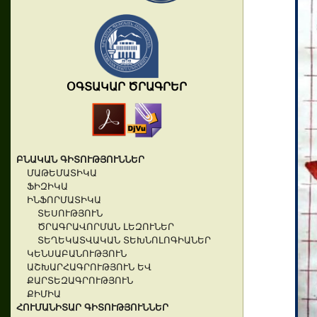
ՕԳՏԱԿԱՐ ԾՐԱԳՐԵՐ
ԲՆԱԿԱՆ ԳԻՏՈՒԹՅՈՒՆՆԵՐ
ՄԱԹԵՄԱՏԻԿԱ
ՖԻԶԻԿԱ
ԻՆՖՈՐՄԱՏԻԿԱ
ՏԵՍՈՒԹՅՈՒՆ
ԾՐԱԳՐԱՎՈՐՄԱՆ ԼԵԶՈՒՆԵՐ
ՏԵՂԵԿԱՏՎԱԿԱՆ ՏԵԽՆՈԼՈԳԻԱՆԵՐ
ԿԵՆՍԱԲԱՆՈՒԹՅՈՒՆ
ԱՇԽԱՐՀԱԳՐՈՒԹՅՈՒՆ ԵՎ
ՔԱՐՏԵԶԱԳՐՈՒԹՅՈՒՆ
ՔԻՄԻԱ
ՀՈՒՄԱՆԻՏԱՐ ԳԻՏՈՒԹՅՈՒՆՆԵՐ