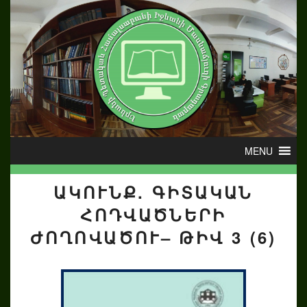
ԱԿՈՒՆՔ. ԳԻՏԱԿԱՆ
ՀՈԴՎԱԾՆԵՐԻ
ԺՈՂՈՎԱԾՈՒ– ԹԻՎ 3 (6)