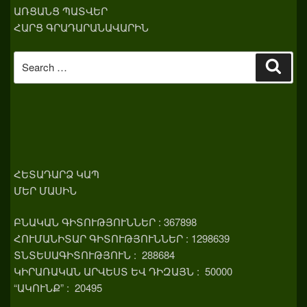
ԱՌՑԱՆՑ ՊԱՏՎԵՐ
ՀԱՐՑ ԳՐԱԴԱՐԱՆԱՎԱՐԻՆ
Search
Sear
for:
ՀԵՏԱԴԱՐՁ ԿԱՊ
ՄԵՐ ՄԱՍԻՆ
ԲՆԱԿԱՆ ԳԻՏՈՒԹՅՈՒՆՆԵՐ : 367898
ՀՈՒՄԱՆԻՏԱՐ ԳԻՏՈՒԹՅՈՒՆՆԵՐ : 1298639
ՏՆՏԵՍԱԳԻՏՈՒԹՅՈՒՆ : 288684
ԿԻՐԱՌԱԿԱՆ ԱՐՎԵՍՏ ԵՎ ԴԻԶԱՅՆ : 50000
“ԱԿՈՒՆՔ” : 20495