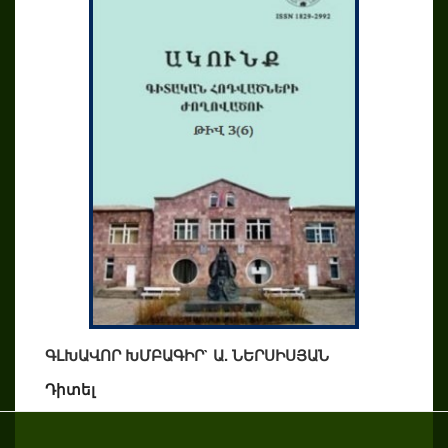
ԳԼԽԱՎՈՐ ԽՄԲԱԳԻՐ` Ա. ՆԵՐՍԻՍՅԱՆ
Դիտել