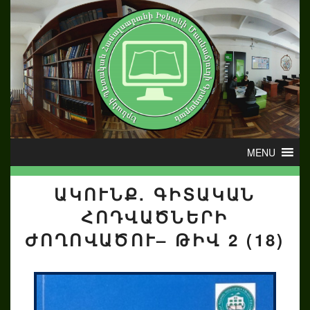
ԱԿՈՒՆՔ. ԳԻՏԱԿԱՆ
ՀՈԴՎԱԾՆԵՐԻ
ԺՈՂՈՎԱԾՈՒ– ԹԻՎ 2 (18)