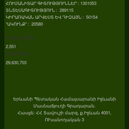
ՀՈՒՄԱՆԻՏԱՐ ԳԻՏՈՒԹՅՈՒՆՆԵՐ : 1301053
ՏՆՏԵՍԱԳԻՏՈՒԹՅՈՒՆ : 289115
ԿԻՐԱՌԱԿԱՆ ԱՐՎԵՍՏ ԵՎ ԴԻԶԱՅՆ : 50154
“ԱԿՈՒՆՔ” : 20580
Today's Visits:
2,551
Total Visits:
29,630,703
Երևանի Պետական Համալսարանի Իջևանի
Մասնաճյուղի Գրադարան.
Հասցե: ՀՀ Տավուշի մարզ, ք.Իջևան 4001,
ՈՒսանողական 3