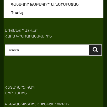
ԳԼԽԱՎՈՐ ԽՄԲԱԳԻՐ` Ա. ՆԵՐՍԻՍՅԱՆ
Դիտել
ԱՌՑԱՆՑ ՊԱՏՎԵՐ
ՀԱՐՑ ԳՐԱԴԱՐԱՆԱՎԱՐԻՆ
Search
Sear
for:
ՀԵՏԱԴԱՐՁ ԿԱՊ
ՄԵՐ ՄԱՍԻՆ
ԲՆԱԿԱՆ ԳԻՏՈՒԹՅՈՒՆՆԵՐ : 368705