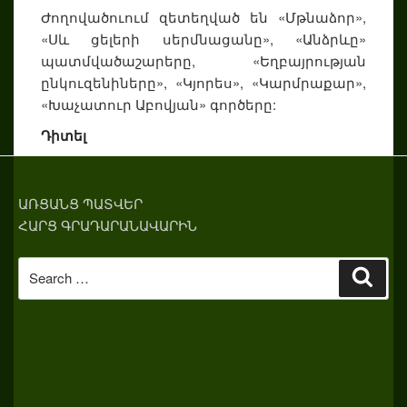
Ժողովածուում զետեղված են «Մթնաձոր»,
«Սև ցելերի սերմնացանը», «Անձրևը»
պատմվածաշարերը, «Եղբայրության
ընկուզենիները», «Կյորես», «Կարմրաքար»,
«Խաչատուր Աբովյան» գործերը:
Դիտել
ԱՌՑԱՆՑ ՊԱՏՎԵՐ
ՀԱՐՑ ԳՐԱԴԱՐԱՆԱՎԱՐԻՆ
Search
Sear
for: