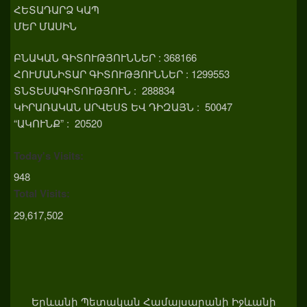
ՀԵՏԱԴԱՐՁ ԿԱՊ
ՄԵՐ ՄԱՍԻՆ
ԲՆԱԿԱՆ ԳԻՏՈՒԹՅՈՒՆՆԵՐ : 368166
ՀՈՒՄԱՆԻՏԱՐ ԳԻՏՈՒԹՅՈՒՆՆԵՐ : 1299553
ՏՆՏԵՍԱԳԻՏՈՒԹՅՈՒՆ : 288834
ԿԻՐԱՌԱԿԱՆ ԱՐՎԵՍՏ ԵՎ ԴԻԶԱՅՆ : 50047
“ԱԿՈՒՆՔ” : 20520
Today's Visits:
948
Total Visits:
29,617,502
Երևանի Պետական Համալսարանի Իջևանի