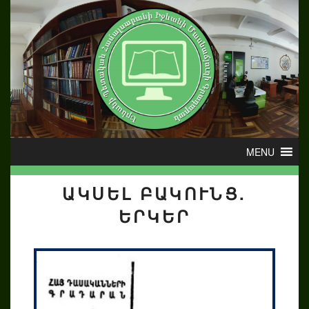
ԱԿՍԵԼ ԲԱԿՈՒՆՑ.
ԵՐԿԵՐ