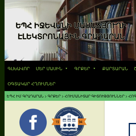
ԵՊՀ ԻՋԵՎԱՆԻ ՄԱՍՆՃՅՈՒՂԻ
ԷԼԵԿՏՐՈՆԱՅԻՆ ԳՐԱԴԱՐԱՆ
ԳԼԽԱՎՈՐ
ՄԵՐ ՄԱՍԻՆ
ԳՐՔԵՐ
ՔԱՐՏԱՐԱՆ
ՕԳՏԱԿԱՐ ՀՂՈՒՄՆԵՐ
ԵՊՀ ԻՄ ԳՐԱԴԱՐԱՆ
>
ԳՐՔԵՐ
>
ՀՈՒՄԱՆԻՏԱՐ ԳԻՏՈՒԹՅՈՒՆՆԵՐ
>
ՀՈ