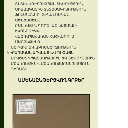
ՏՆՏԵՍԱԳԻՏՈՒԹՅԱՆ ՏԵՍՈՒԹՅՈՒՆ,
ՄԻՋԱԶԳԱՅԻՆ ՏՆՏԵՍԱԳԻՏՈՒԹՅՈՒՆ
ՖԻՆԱՆՍՆԵՐ, ՖԻՆԱՆՍԱԿԱՆ
ՄԵՆԵՋՄԵՆԹ
ԲԱՆԿԱՅԻՆ ԳՈՐԾ, ԱՇԽԱՏԱՆՔԻ
ԷԿՈՆՈՄԻԿԱ
ՀԱՇՎԱՊԱՀԱԿԱՆ ՀԱՇՎԱՌՈՒՄ
ՄԱՐՔԵԹԻՆԳ
ՍԵՐՎԻՍ ԵՎ ԶԲՈՍԱՇՐՋՈՒԹՅՈՒՆ
ԿԻՐԱՌԱԿԱՆ ԱՐՎԵՍՏ ԵՎ ԴԻԶԱՅՆ
ԱՐՎԵՍՏԻ ՊԱՏՄՈՒԹՅՈՒՆ ԵՎ ՏԵՍՈՒԹՅՈՒՆ
ՄՇԱԿՈՒՅԹ ԵՎ ՄՇԱԿՈՒԹԱԲԱՆՈՒԹՅՈՒՆ
ԴԻԶԱՅՆ
ԱՄԵՆԱԸՆԹԵՐՑՎՈՂ ԳՐՔԵՐ