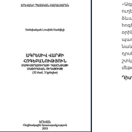
«Ագ
ուղ
ձև
հո
օր
պատ
նաև
դրս
շտկ
մեթ
Դիտ