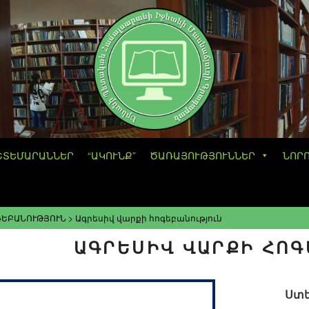
ՇՏԵՄԱՐԱՆՆԵՐ
“ԱԿՈՒՆՔ”
ԾԱՌԱՅՈՒԹՅՈՒՆՆԵՐ
ՆՈՐ
ԳԵԲԱՆՈՒԹՅՈՒՆ
>
Ագրեսիվ վարքի հոգեբանություն
ԱԳՐԵՍԻՎ ՎԱՐՔԻ ՀՈ
Ստե