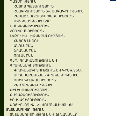
ՊԱՏՄՈՒԹՅՈՒՆ
ՀԱՅՈՑ ՊԱՏՄՈՒԹՅՈՒՆ
ՀՆԱԳԻՏՈՒԹՅՈՒՆ ԵՎ ԱԶԳԱԳՐՈՒԹՅՈՒՆ
ՀԱՄԱՇԽԱՐՀԱՅԻՆ ՊԱՏՄՈՒԹՅՈՒՆ
ՍԿԶԲՆԱՂԲՅՈՒՐՆԵՐ
ՄԱՆԿԱՎԱՐԺՈՒԹՅՈՒՆ
ՀՈԳԵԲԱՆՈՒԹՅՈՒՆ
ԼԵԶՈՒ ԵՎ ԼԵԶՎԱԲԱՆՈՒԹՅՈՒՆ
ՀԱՅՈՑ ԼԵԶՈՒ
ԱՆԳԼԵՐԵՆ
ՖՐԱՆՍԵՐԵՆ
ՌՈՒՍԵՐԵՆ
ԳԵՂ. ԳՐԱԿԱՆՈՒԹՅՈՒՆ ԵՎ
ԳՐԱԿԱՆԱԳԻՏՈՒԹՅՈՒՆ
ԳՐԱԿԱՆԱԳԻՏՈՒԹՅՈՒՆ ԵՎ ԳՐԱԿ.ՏԵՍ.
ԱՐՏԱՍԱՀՄԱՆՅԱՆ ԳՐԱԿԱՆՈՒԹՅՈՒՆ
ՌՈՒՍ ԳՐԱԿԱՆՈՒԹՅՈՒՆ
ՀԱՅ ԳՐԱԿԱՆՈՒԹՅՈՒՆ
ՓԻԼԻՍՈՓԱՅՈՒԹՅՈՒՆ
ՔԱՂԱՔԱԳԻՏՈՒԹՅՈՒՆ
ԻՐԱՎԱԳԻՏՈՒԹՅՈՒՆ
ՍՈՑԻՈԼՈԳԻԱ ԵՎ ԺՈՒՌՆԱԼԻՍՏԻԿԱ
ՏՆՏԵՍԱԳԻՏՈՒԹՅՈՒՆ
ՏՆՏԵՍԱԳԻՏՈՒԹՅՈՒՆ ԵՎ ՖԻՆԱՆՍՆԵՐ