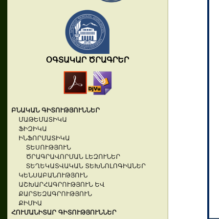
ՕԳՏԱԿԱՐ ԾՐԱԳՐԵՐ
ԲՆԱԿԱՆ ԳԻՏՈՒԹՅՈՒՆՆԵՐ
ՄԱԹԵՄԱՏԻԿԱ
ՖԻԶԻԿԱ
ԻՆՖՈՐՄԱՏԻԿԱ
ՏԵՍՈՒԹՅՈՒՆ
ԾՐԱԳՐԱՎՈՐՄԱՆ ԼԵԶՈՒՆԵՐ
ՏԵՂԵԿԱՏՎԱԿԱՆ ՏԵԽՆՈԼՈԳԻԱՆԵՐ
ԿԵՆՍԱԲԱՆՈՒԹՅՈՒՆ
ԱՇԽԱՐՀԱԳՐՈՒԹՅՈՒՆ ԵՎ
ՔԱՐՏԵԶԱԳՐՈՒԹՅՈՒՆ
ՔԻՄԻԱ
ՀՈՒՄԱՆԻՏԱՐ ԳԻՏՈՒԹՅՈՒՆՆԵՐ