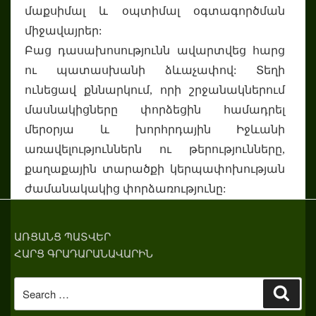
մաքսիմալ և օպտիմալ օգտագործման
միջավայրեր:
Բաց դասախոսությունն ավարտվեց հարց
ու պատասխանի ձևաչափով: Տեղի
ունեցավ քննարկում, որի շրջանակներում
մասնակիցները փորձեցին համադրել
մերօրյա և խորհրդային Իջևանի
առավելություններն ու թերությունները,
քաղաքային տարածքի կերպափոխության
ժամանակակից փորձառությունը:
ԱՌՑԱՆՑ ՊԱՏՎԵՐ
ՀԱՐՑ ԳՐԱԴԱՐԱՆԱՎԱՐԻՆ
Search
Sear
for: