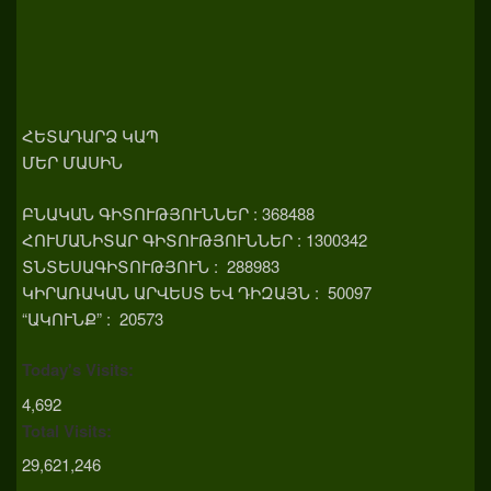
ՀԵՏԱԴԱՐՁ ԿԱՊ
ՄԵՐ ՄԱՍԻՆ
ԲՆԱԿԱՆ ԳԻՏՈՒԹՅՈՒՆՆԵՐ : 368488
ՀՈՒՄԱՆԻՏԱՐ ԳԻՏՈՒԹՅՈՒՆՆԵՐ : 1300342
ՏՆՏԵՍԱԳԻՏՈՒԹՅՈՒՆ : 288983
ԿԻՐԱՌԱԿԱՆ ԱՐՎԵՍՏ ԵՎ ԴԻԶԱՅՆ : 50097
“ԱԿՈՒՆՔ” : 20573
Today's Visits:
4,692
Total Visits:
29,621,246