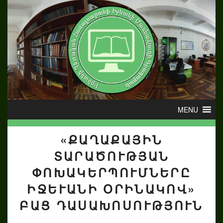
«ՔԱՂԱՔԱՅԻՆ
ՏԱՐԱԾՈՒԹՅԱՆ
ՓՈԽԱԿԵՐՊՈՒՄՆԵՐԸ
ԻՋԵՒԱՆԻ ՕՐԻՆԱԿՈՎ» Բ
ԱՑ ԴԱՍԱԽՈՍՈՒԹՅՈՒՆ