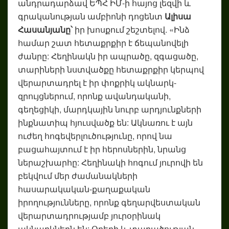
անդրադարձավ ԵՊՀ ԻՄ-ի հայոց լեզվի և
գրականության ամբիոնի դոցենտ
Ալիսա
Հասանյանը՝
իր խոսքում շեշտելով. «Ինձ
համար շատ հետաքրքիր է ճեպանովելի
ժանրը: Հեղինակն իր ապրածը, զգացածը,
տարիների նստվածքը հետաքրքիր կերպով
վերարտադրել է իր փոքրիկ ակնարկ-
զրույցներում, որոնք ավանդականի,
գեղեցիկի, մարդկային նուրբ արդյունքների
ինքնատիպ հյուսվածք են: Ակնառու է այն
ուժեղ հոգեվերլուծությունը, որով նա
բացահայտում է իր հերոսներին, նրանց
ներաշխարհը: Հեղինակի հոգում յուրովի են
բեկվում մեր ժամանակների
հասարակական-քաղաքական
իրողությունները, որոնք գեղարվեստական
վերարտադրությամբ յուրօրինակ
ակնարկներն են: Օրերի և տարածության