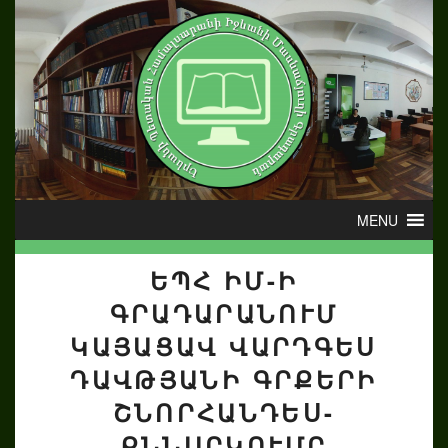
ԵՊՀ ԻՄ-Ի
ԳՐԱԴԱՐԱՆՈՒՄ
ԿԱՅԱՑԱՎ ՎԱՐԴԳԵՍ
ԴԱՎԹՅԱՆԻ ԳՐՔԵՐԻ
ՇՆՈՐՀԱՆԴԵՍ-
ՔՆՆԱՐԿՈՒՄԸ