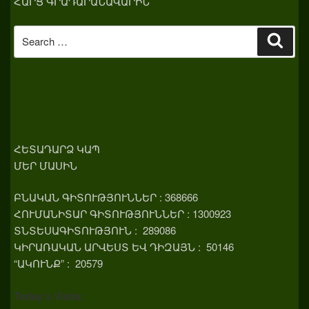
ՀԱՐՑ ԳՐԱԴԱՐԱՆԱՎԱՐԻՆ
Search
Sear
for:
ՀԵՏԱԴԱՐՁ ԿԱՊ
ՄԵՐ ՄԱՍԻՆ
ԲՆԱԿԱՆ ԳԻՏՈՒԹՅՈՒՆՆԵՐ : 368666
ՀՈՒՄԱՆԻՏԱՐ ԳԻՏՈՒԹՅՈՒՆՆԵՐ : 1300923
ՏՆՏԵՍԱԳԻՏՈՒԹՅՈՒՆ : 289086
ԿԻՐԱՌԱԿԱՆ ԱՐՎԵՍՏ ԵՎ ԴԻԶԱՅՆ : 50146
“ԱԿՈՒՆՔ” : 20579
Today's Visits: