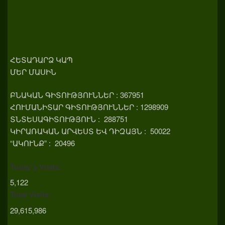
ՀԵՏԱԴԱՐՁ ԿԱՊ
ՄԵՐ ՄԱՍԻՆ
ԲՆԱԿԱՆ ԳԻՏՈՒԹՅՈՒՆՆԵՐ : 367951
ՀՈՒՄԱՆԻՏԱՐ ԳԻՏՈՒԹՅՈՒՆՆԵՐ : 1298909
ՏՆՏԵՍԱԳԻՏՈՒԹՅՈՒՆ : 288751
ԿԻՐԱՌԱԿԱՆ ԱՐՎԵՍՏ ԵՎ ԴԻԶԱՅՆ : 50022
“ԱԿՈՒՆՔ” : 20496
Today's Visits:
5,122
Total Visits:
29,615,986