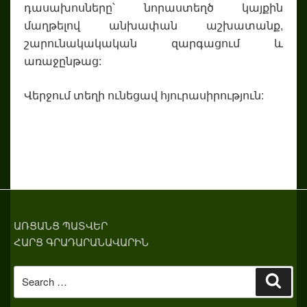
դասախոսները՝ նորաստեղծ կայքին
մաղթելով անխափան աշխատանք,
շարունակակական զարգացում և
առաջընթաց:
Վերջում տեղի ունեցավ հյուրասիրություն:
ԱՌՑԱՆՑ ՊԱՏՎԵՐ
ՀԱՐՑ ԳՐԱԴԱՐԱՆԱՎԱՐԻՆ
Search
Sear
for: