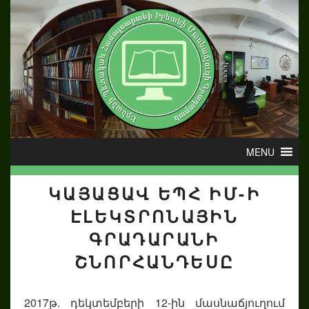
ԿԱՅԱՑԱՎ ԵՊՀ ԻՄ-Ի
ԷԼԵԿՏՐՈՆԱՅԻՆ
ԳՐԱԴԱՐԱՆԻ
ՇՆՈՐՀԱՆԴԵՍԸ
2017թ. դեկտեմբերի 12-ին մասնաճյուղում