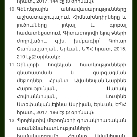
հրատ., 2017, 144 էջ (3 օրինակ)։
Գենդերային անհավասարությունները
աշխատաշուկայում. Հիմնախնդիրները և
լուծումները լոկալ և գլոբալ
համատեքստում, Գիտաժողովի ելույթների
ժողովածու, գլխ. խմբագիր՝ Գոհար
Շահնազարյան, Երևան, ԵՊՀ հրատ, 2015,
210 էջ(2 օրինակ)։
Զինվորի հոգեկան հատկությունների
գնահատման և զարգացման
մեթոդներ,
Հրանտ Ավանեսյան,
Նարինե
Հարությունյան,
Սահակ
Հովհաննիսյան,
Լուսինե
Ստեփանյան,
Էլինա Ասրիյան
, Երևան, ԵՊՀ
հրատ., 2017, 186 էջ (2 օրինակ)։
Պրոյեկտիվ մեթոդների գիտակիրառական
առանձնահատկությունների
համակարգումը,
Հրանտ Ավանեսյան
,