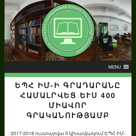
ԵՊՀ ԻՄ-Ի ԳՐԱԴԱՐԱՆԸ
ՀԱՄԱԼՐՎԵՑ ԵՒՍ 400
ՄԻԱՎՈՐ
ԳՐԱԿԱՆՈՒԹՅԱՄԲ
2017-2018 ուստարվա II կիսամյակում ԵՊՀ ԻՄ-