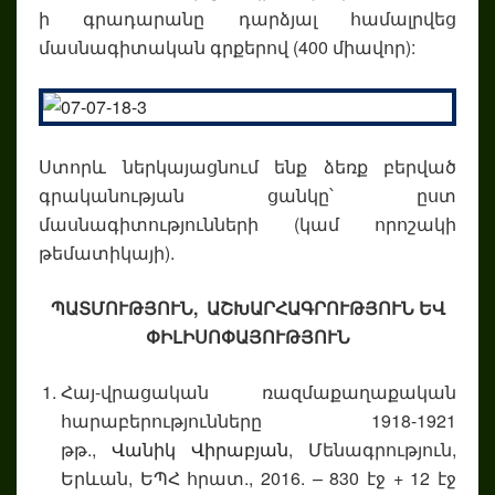
ի գրադարանը դարձյալ համալրվեց
մասնագիտական գրքերով (400 միավոր):
Ստորև ներկայացնում ենք ձեռք բերված
գրականության ցանկը՝ ըստ
մասնագիտությունների (կամ որոշակի
թեմատիկայի).
ՊԱՏՄՈՒԹՅՈՒՆ, ԱՇԽԱՐՀԱԳՐՈՒԹՅՈՒՆ ԵՎ
ՓԻԼԻՍՈՓԱՅՈՒԹՅՈՒՆ
Հայ-վրացական ռազմաքաղաքական
հարաբերությունները 1918-1921
թթ.,
Վանիկ Վիրաբյան
, Մենագրություն,
Երևան, ԵՊՀ հրատ., 2016. – 830 էջ + 12 էջ