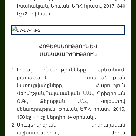
Իսահակյան, Երևան, ԵՊՀ հրատ., 2017, 340
էջ (2 օրինակ)։
ՀՈԳԵԲԱՆՈՒԹՅՈՒՆ ԵՎ
ՄԱՆԿԱՎԱՐԺՈՒԹՅՈՒՆ
Լոկալ ինքնությունները Երևանում.
քաղաքային տարածության
կառուցվածքները,
Հարություն
Վերմիշյան,
Բալասանյան Ս.Ա., Գրիգորյան
Օ.Գ., Քերոբյան Ս.Ն., Կոլեկտիվ
մենագրություն, Երևան, ԵՊՀ հրատ., 2015,
158 էջ + 1 էջ ներդիր (4 օրինակ)։
Սուպերվիզիան սոցիալական
աշխատանքում,
Միրա