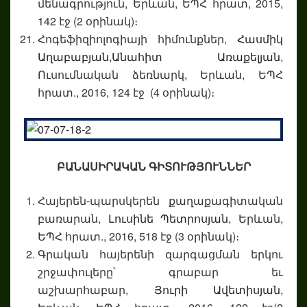
մենագրություն, Երևան, ԵՊՀ հրատ, 2015,
142 էջ (2 օրինակ)։
Հոգեֆիզիոլոգիայի հիմունքներ,
Հասմիկ
Աղաբաբյան,
Անահիտ Առաքելյան
,
Ուսումնական ձեռնարկ, Երևան, ԵՊՀ
հրատ., 2016, 124 էջ (4 օրինակ)։
ԲԱՆԱՍԻՐԱԿԱՆ ԳԻՏՈՒԹՅՈՒՆՆԵՐ
Հայերեն-պարսկերեն քաղաքագիտական
բառարան,
Լուսինե Պետրոսյան
, Երևան,
ԵՊՀ հրատ., 2016, 518 էջ (3 օրինակ)։
Գրական հայերենի զարգացման երկու
շրջափուլերը՝ գրաբար եւ
աշխարհաբար,
Յուրի Ավետիսյան
,