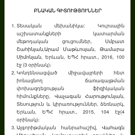
ԲՆԱԿԱՆ ԳԻՏՈՒԹՅՈՒՆՆԵՐ
Տեսական մեխանիկա: Կուրսային
աշխատանքների կատարման
մեթոդական ցուցումներ,
Սմբատ
Շահինյան,
Արամ Մաթևոսյան,
Թամարա
Սիմոնյան
, Երևան, ԵՊՀ հրատ., 2016, 100
էջ (3 օրինակ)։
Կոնդենսացված միջավայրերի հետ
իոնացնող ճառագայթման
փոխազդեցության ֆիզիկական
հիմունքները,
Վաչագան Հարությունյան
,
Տեսություն և կիրառություններ, ձեռնարկ,
Երևան, ԵՊՀ հրատ., 2015, 104 էջ(4
օրինակ)։
Ալգորիթմական հանրահաշիվ,
Վահագն