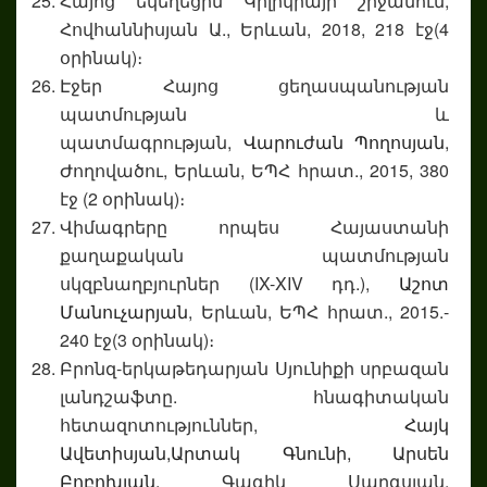
Հայոց եկեղեցին Կիլիկիայի շրջանում,
Հովհաննիսյան Ա., Երևան, 2018, 218 էջ(4
օրինակ)։
Էջեր Հայոց ցեղասպանության
պատմության և
պատմագրության,
Վարուժան Պողոսյան
,
Ժողովածու, Երևան, ԵՊՀ հրատ., 2015, 380
էջ (2 օրինակ)։
Վիմագրերը որպես Հայաստանի
քաղաքական պատմության
սկզբնաղբյուրներ (IX-XIV դդ.),
Աշոտ
Մանուչարյան
, Երևան, ԵՊՀ հրատ., 2015.-
240 էջ(3 օրինակ)։
Բրոնզ-երկաթեդարյան Սյունիքի սրբազան
լանդշաֆտը. հնագիտական
հետազոտություններ,
Հայկ
Ավետիսյան,
Արտակ Գնունի,
Արսեն
Բոբոխյան,
Գագիկ Սարգսյան,