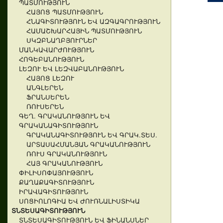
ՊԱՏՄՈՒԹՅՈՒՆ
ՀԱՅՈՑ ՊԱՏՄՈՒԹՅՈՒՆ
ՀՆԱԳԻՏՈՒԹՅՈՒՆ ԵՎ ԱԶԳԱԳՐՈՒԹՅՈՒՆ
ՀԱՄԱՇԽԱՐՀԱՅԻՆ ՊԱՏՄՈՒԹՅՈՒՆ
ՍԿԶԲՆԱՂԲՅՈՒՐՆԵՐ
ՄԱՆԿԱՎԱՐԺՈՒԹՅՈՒՆ
ՀՈԳԵԲԱՆՈՒԹՅՈՒՆ
ԼԵԶՈՒ ԵՎ ԼԵԶՎԱԲԱՆՈՒԹՅՈՒՆ
ՀԱՅՈՑ ԼԵԶՈՒ
ԱՆԳԼԵՐԵՆ
ՖՐԱՆՍԵՐԵՆ
ՌՈՒՍԵՐԵՆ
ԳԵՂ. ԳՐԱԿԱՆՈՒԹՅՈՒՆ ԵՎ
ԳՐԱԿԱՆԱԳԻՏՈՒԹՅՈՒՆ
ԳՐԱԿԱՆԱԳԻՏՈՒԹՅՈՒՆ ԵՎ ԳՐԱԿ.ՏԵՍ.
ԱՐՏԱՍԱՀՄԱՆՅԱՆ ԳՐԱԿԱՆՈՒԹՅՈՒՆ
ՌՈՒՍ ԳՐԱԿԱՆՈՒԹՅՈՒՆ
ՀԱՅ ԳՐԱԿԱՆՈՒԹՅՈՒՆ
ՓԻԼԻՍՈՓԱՅՈՒԹՅՈՒՆ
ՔԱՂԱՔԱԳԻՏՈՒԹՅՈՒՆ
ԻՐԱՎԱԳԻՏՈՒԹՅՈՒՆ
ՍՈՑԻՈԼՈԳԻԱ ԵՎ ԺՈՒՌՆԱԼԻՍՏԻԿԱ
ՏՆՏԵՍԱԳԻՏՈՒԹՅՈՒՆ
ՏՆՏԵՍԱԳԻՏՈՒԹՅՈՒՆ ԵՎ ՖԻՆԱՆՍՆԵՐ