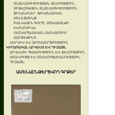
ՏՆՏԵՍԱԳԻՏՈՒԹՅԱՆ ՏԵՍՈՒԹՅՈՒՆ,
ՄԻՋԱԶԳԱՅԻՆ ՏՆՏԵՍԱԳԻՏՈՒԹՅՈՒՆ
ՖԻՆԱՆՍՆԵՐ, ՖԻՆԱՆՍԱԿԱՆ
ՄԵՆԵՋՄԵՆԹ
ԲԱՆԿԱՅԻՆ ԳՈՐԾ, ԱՇԽԱՏԱՆՔԻ
ԷԿՈՆՈՄԻԿԱ
ՀԱՇՎԱՊԱՀԱԿԱՆ ՀԱՇՎԱՌՈՒՄ
ՄԱՐՔԵԹԻՆԳ
ՍԵՐՎԻՍ ԵՎ ԶԲՈՍԱՇՐՋՈՒԹՅՈՒՆ
ԿԻՐԱՌԱԿԱՆ ԱՐՎԵՍՏ ԵՎ ԴԻԶԱՅՆ
ԱՐՎԵՍՏԻ ՊԱՏՄՈՒԹՅՈՒՆ ԵՎ ՏԵՍՈՒԹՅՈՒՆ
ՄՇԱԿՈՒՅԹ ԵՎ ՄՇԱԿՈՒԹԱԲԱՆՈՒԹՅՈՒՆ
ԴԻԶԱՅՆ
ԱՄԵՆԱԸՆԹԵՐՑՎՈՂ ԳՐՔԵՐ