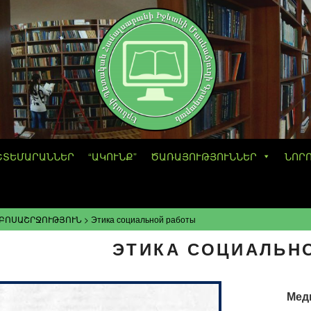
ՇՏԵՄԱՐԱՆՆԵՐ
“ԱԿՈՒՆՔ”
ԾԱՌԱՅՈՒԹՅՈՒՆՆԵՐ
ՆՈՐ
ԶԲՈՍԱՇՐՋՈՒԹՅՈՒՆ
>
Этика социальной работы
ЭТИКА СОЦИАЛЬН
Мед