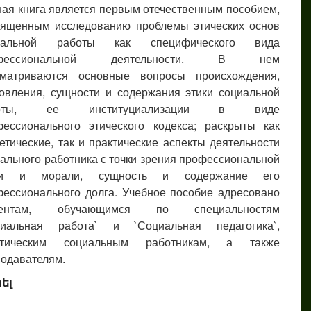
ая книга является первым отечественным пособием,
вященным исследованию проблемы этических основ
иальной работы как специфического вида
офессиональной деятельности. В нем
сматриваются основные вопросы происхождения,
овления, сущности и содержания этики социальной
боты, ее институциализации в виде
фессионального этического кодекса; раскрыты как
етические, так и практические аспекты деятельности
ального работника с точки зрения профессиональной
ки и морали, сущность и содержание его
ессионального долга. Учебное пособие адресовано
дентам, обучающимся по специальностям
циальная работа` и `Социальная педагогика`,
ктическим социальным работникам, а также
одавателям.
ել