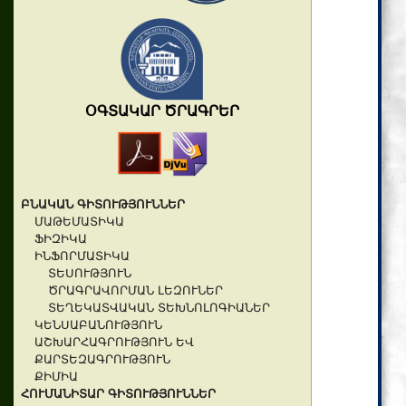
ՕԳՏԱԿԱՐ ԾՐԱԳՐԵՐ
ԲՆԱԿԱՆ ԳԻՏՈՒԹՅՈՒՆՆԵՐ
ՄԱԹԵՄԱՏԻԿԱ
ՖԻԶԻԿԱ
ԻՆՖՈՐՄԱՏԻԿԱ
ՏԵՍՈՒԹՅՈՒՆ
ԾՐԱԳՐԱՎՈՐՄԱՆ ԼԵԶՈՒՆԵՐ
ՏԵՂԵԿԱՏՎԱԿԱՆ ՏԵԽՆՈԼՈԳԻԱՆԵՐ
ԿԵՆՍԱԲԱՆՈՒԹՅՈՒՆ
ԱՇԽԱՐՀԱԳՐՈՒԹՅՈՒՆ ԵՎ
ՔԱՐՏԵԶԱԳՐՈՒԹՅՈՒՆ
ՔԻՄԻԱ
ՀՈՒՄԱՆԻՏԱՐ ԳԻՏՈՒԹՅՈՒՆՆԵՐ