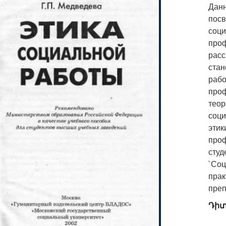
Данн
пос
соц
пр
рас
стан
ра
про
теор
соци
эти
проф
сту
`Со
пра
преп
Դիտ