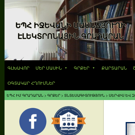
ԵՊՀ ԻՋԵՎԱՆԻ ՄԱՍՆՃՅՈՒՂԻ
ԷԼԵԿՏՐՈՆԱՅԻՆ ԳՐԱԴԱՐԱՆ
ԳԼԽԱՎՈՐ
ՄԵՐ ՄԱՍԻՆ
ԳՐՔԵՐ
ՔԱՐՏԱՐԱՆ
ՕԳՏԱԿԱՐ ՀՂՈՒՄՆԵՐ
ԵՊՀ ԻՄ ԳՐԱԴԱՐԱՆ
>
ԳՐՔԵՐ
>
ՏՆՏԵՍԱԳԻՏՈՒԹՅՈՒՆ
>
ՍԵՐՎԻՍ ԵՎ 