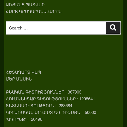
ԱՌՑԱՆՑ ՊԱՏՎԵՐ
ՀԱՐՑ ԳՐԱԴԱՐԱՆԱՎԱՐԻՆ
Search
Sear
for:
ՀԵՏԱԴԱՐՁ ԿԱՊ
ՄԵՐ ՄԱՍԻՆ
ԲՆԱԿԱՆ ԳԻՏՈՒԹՅՈՒՆՆԵՐ : 367903
ՀՈՒՄԱՆԻՏԱՐ ԳԻՏՈՒԹՅՈՒՆՆԵՐ : 1298641
ՏՆՏԵՍԱԳԻՏՈՒԹՅՈՒՆ : 288684
ԿԻՐԱՌԱԿԱՆ ԱՐՎԵՍՏ ԵՎ ԴԻԶԱՅՆ : 50000
“ԱԿՈՒՆՔ” : 20496