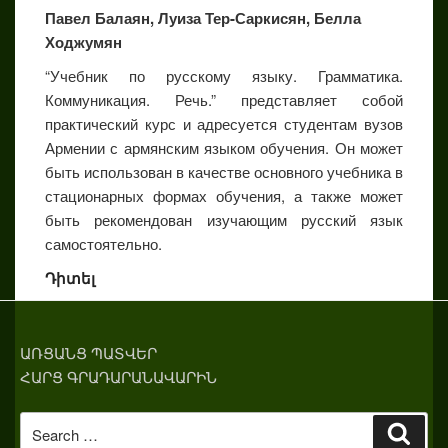
Павел Балаян, Луиза Тер-Саркисян, Белла
Ходжумян
“Учебник по русскому языку. Грамматика.
Коммуникация. Речь.” представляет собой
практический курс и адресуется студентам вузов
Армении с армянским языком обучения. Он может
быть использован в качестве основного учебника в
стационарных формах обучения, а также может
быть рекомендован изучающим русский язык
самостоятельно.
Դիտել
ԱՌՑԱՆՑ ՊԱՏՎԵՐ
ՀԱՐՑ ԳՐԱԴԱՐԱՆԱՎԱՐԻՆ
Search
Sear
for: