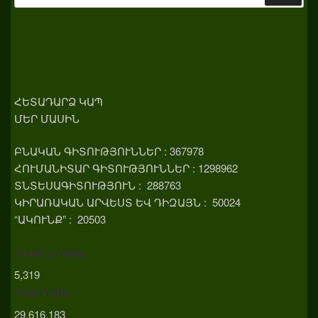
ՀԵՏԱԴԱՐՁ ԿԱՊ
ՄԵՐ ՄԱՍԻՆ
ԲՆԱԿԱՆ ԳԻՏՈՒԹՅՈՒՆՆԵՐ : 367978
ՀՈՒՄԱՆԻՏԱՐ ԳԻՏՈՒԹՅՈՒՆՆԵՐ : 1298962
ՏՆՏԵՍԱԳԻՏՈՒԹՅՈՒՆ : 288763
ԿԻՐԱՌԱԿԱՆ ԱՐՎԵՍՏ ԵՎ ԴԻԶԱՅՆ : 50024
“ԱԿՈՒՆՔ” : 20503
Today's Visits:
5,319
Total Visits:
29,616,183