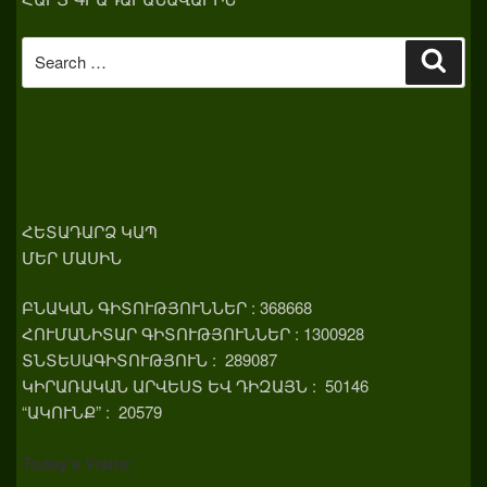
Search
Sear
for:
ՀԵՏԱԴԱՐՁ ԿԱՊ
ՄԵՐ ՄԱՍԻՆ
ԲՆԱԿԱՆ ԳԻՏՈՒԹՅՈՒՆՆԵՐ : 368668
ՀՈՒՄԱՆԻՏԱՐ ԳԻՏՈՒԹՅՈՒՆՆԵՐ : 1300928
ՏՆՏԵՍԱԳԻՏՈՒԹՅՈՒՆ : 289087
ԿԻՐԱՌԱԿԱՆ ԱՐՎԵՍՏ ԵՎ ԴԻԶԱՅՆ : 50146
“ԱԿՈՒՆՔ” : 20579
Today's Visits: