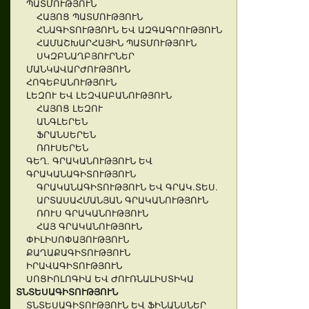
ՊԱՏՄՈՒԹՅՈՒՆ
ՀԱՅՈՑ ՊԱՏՄՈՒԹՅՈՒՆ
ՀՆԱԳԻՏՈՒԹՅՈՒՆ ԵՎ ԱԶԳԱԳՐՈՒԹՅՈՒՆ
ՀԱՄԱՇԽԱՐՀԱՅԻՆ ՊԱՏՄՈՒԹՅՈՒՆ
ՍԿԶԲՆԱՂԲՅՈՒՐՆԵՐ
ՄԱՆԿԱՎԱՐԺՈՒԹՅՈՒՆ
ՀՈԳԵԲԱՆՈՒԹՅՈՒՆ
ԼԵԶՈՒ ԵՎ ԼԵԶՎԱԲԱՆՈՒԹՅՈՒՆ
ՀԱՅՈՑ ԼԵԶՈՒ
ԱՆԳԼԵՐԵՆ
ՖՐԱՆՍԵՐԵՆ
ՌՈՒՍԵՐԵՆ
ԳԵՂ. ԳՐԱԿԱՆՈՒԹՅՈՒՆ ԵՎ
ԳՐԱԿԱՆԱԳԻՏՈՒԹՅՈՒՆ
ԳՐԱԿԱՆԱԳԻՏՈՒԹՅՈՒՆ ԵՎ ԳՐԱԿ.ՏԵՍ.
ԱՐՏԱՍԱՀՄԱՆՅԱՆ ԳՐԱԿԱՆՈՒԹՅՈՒՆ
ՌՈՒՍ ԳՐԱԿԱՆՈՒԹՅՈՒՆ
ՀԱՅ ԳՐԱԿԱՆՈՒԹՅՈՒՆ
ՓԻԼԻՍՈՓԱՅՈՒԹՅՈՒՆ
ՔԱՂԱՔԱԳԻՏՈՒԹՅՈՒՆ
ԻՐԱՎԱԳԻՏՈՒԹՅՈՒՆ
ՍՈՑԻՈԼՈԳԻԱ ԵՎ ԺՈՒՌՆԱԼԻՍՏԻԿԱ
ՏՆՏԵՍԱԳԻՏՈՒԹՅՈՒՆ
ՏՆՏԵՍԱԳԻՏՈՒԹՅՈՒՆ ԵՎ ՖԻՆԱՆՍՆԵՐ