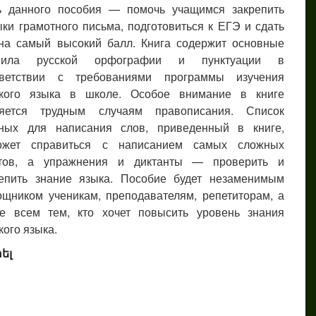
ь данного пособия — помочь учащимся закрепить
ки грамотного письма, подготовиться к ЕГЭ и сдать
 на самый высокий балл. Книга содержит основные
вила русской орфографии и пунктуации в
тветствии с требованиями программы изучения
ского языка в школе. Особое внимание в книге
ляется трудным случаям правописания. Список
дных для написания слов, приведенный в книге,
ожет справиться с написанием самых сложных
стов, а упражнения и диктанты — проверить и
репить знание языка. Пособие будет незаменимым
щником ученикам, преподавателям, репетиторам, а
же всем тем, кто хочет повысить уровень знания
кого языка.
ել