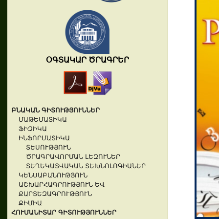
ՕԳՏԱԿԱՐ ԾՐԱԳՐԵՐ
ԲՆԱԿԱՆ ԳԻՏՈՒԹՅՈՒՆՆԵՐ
ՄԱԹԵՄԱՏԻԿԱ
ՖԻԶԻԿԱ
ԻՆՖՈՐՄԱՏԻԿԱ
ՏԵՍՈՒԹՅՈՒՆ
ԾՐԱԳՐԱՎՈՐՄԱՆ ԼԵԶՈՒՆԵՐ
ՏԵՂԵԿԱՏՎԱԿԱՆ ՏԵԽՆՈԼՈԳԻԱՆԵՐ
ԿԵՆՍԱԲԱՆՈՒԹՅՈՒՆ
ԱՇԽԱՐՀԱԳՐՈՒԹՅՈՒՆ ԵՎ
ՔԱՐՏԵԶԱԳՐՈՒԹՅՈՒՆ
ՔԻՄԻԱ
ՀՈՒՄԱՆԻՏԱՐ ԳԻՏՈՒԹՅՈՒՆՆԵՐ