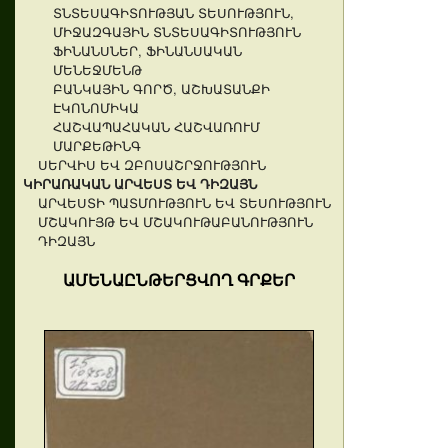
ՏՆՏԵՍԱԳԻՏՈՒԹՅԱՆ ՏԵՍՈՒԹՅՈՒՆ,
ՄԻՋԱԶԳԱՅԻՆ ՏՆՏԵՍԱԳԻՏՈՒԹՅՈՒՆ
ՖԻՆԱՆՍՆԵՐ, ՖԻՆԱՆՍԱԿԱՆ
ՄԵՆԵՋՄԵՆԹ
ԲԱՆԿԱՅԻՆ ԳՈՐԾ, ԱՇԽԱՏԱՆՔԻ
ԷԿՈՆՈՄԻԿԱ
ՀԱՇՎԱՊԱՀԱԿԱՆ ՀԱՇՎԱՌՈՒՄ
ՄԱՐՔԵԹԻՆԳ
ՍԵՐՎԻՍ ԵՎ ԶԲՈՍԱՇՐՋՈՒԹՅՈՒՆ
ԿԻՐԱՌԱԿԱՆ ԱՐՎԵՍՏ ԵՎ ԴԻԶԱՅՆ
ԱՐՎԵՍՏԻ ՊԱՏՄՈՒԹՅՈՒՆ ԵՎ ՏԵՍՈՒԹՅՈՒՆ
ՄՇԱԿՈՒՅԹ ԵՎ ՄՇԱԿՈՒԹԱԲԱՆՈՒԹՅՈՒՆ
ԴԻԶԱՅՆ
ԱՄԵՆԱԸՆԹԵՐՑՎՈՂ ԳՐՔԵՐ