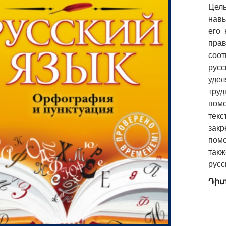
Цел
навы
его
пра
соо
рус
уде
тру
пом
тек
зак
помо
так
русс
Դիտ