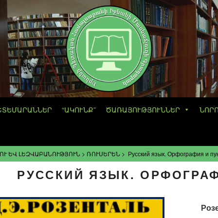
ՇՏԵՄԱՐԱՆՆԵՐ
“ԱԿՈՒՆՔ”
ԾԱՌԱՅՈՒԹՅՈՒՆՆԵՐ
ՆՈՐ
ՈՒ ԵՎ ԼԵԶՎԱԲԱՆՈՒԹՅՈՒՆ
>
ՌՈՒՍԵՐԵՆ
>
Русский язык. Орфография и пу
РУССКИЙ ЯЗЫК. ОРФОГРАФ
Роз