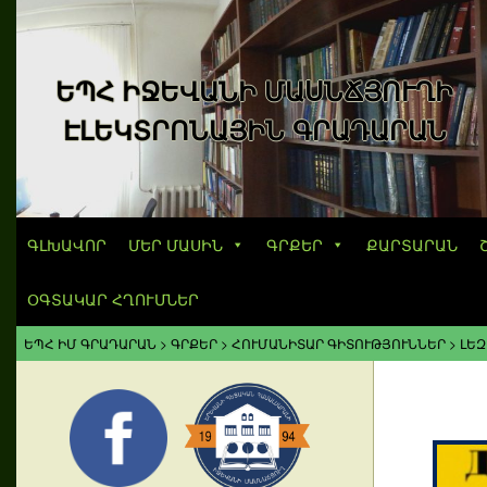
ԵՊՀ ԻՋԵՎԱՆԻ ՄԱՍՆՃՅՈՒՂԻ
ԷԼԵԿՏՐՈՆԱՅԻՆ ԳՐԱԴԱՐԱՆ
ԳԼԽԱՎՈՐ
ՄԵՐ ՄԱՍԻՆ
ԳՐՔԵՐ
ՔԱՐՏԱՐԱՆ
ՕԳՏԱԿԱՐ ՀՂՈՒՄՆԵՐ
ԵՊՀ ԻՄ ԳՐԱԴԱՐԱՆ
>
ԳՐՔԵՐ
>
ՀՈՒՄԱՆԻՏԱՐ ԳԻՏՈՒԹՅՈՒՆՆԵՐ
>
ԼԵԶ