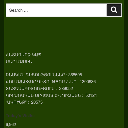
Search
Sear
for:
ՀԵՏԱԴԱՐՁ ԿԱՊ
ՄԵՐ ՄԱՍԻՆ
ԲՆԱԿԱՆ ԳԻՏՈՒԹՅՈՒՆՆԵՐ : 368595
ՀՈՒՄԱՆԻՏԱՐ ԳԻՏՈՒԹՅՈՒՆՆԵՐ : 1300686
ՏՆՏԵՍԱԳԻՏՈՒԹՅՈՒՆ : 289052
ԿԻՐԱՌԱԿԱՆ ԱՐՎԵՍՏ ԵՎ ԴԻԶԱՅՆ : 50124
“ԱԿՈՒՆՔ” : 20575
Today's Visits:
6,962