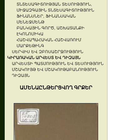
ՏՆՏԵՍԱԳԻՏՈՒԹՅԱՆ ՏԵՍՈՒԹՅՈՒՆ,
ՄԻՋԱԶԳԱՅԻՆ ՏՆՏԵՍԱԳԻՏՈՒԹՅՈՒՆ
ՖԻՆԱՆՍՆԵՐ, ՖԻՆԱՆՍԱԿԱՆ
ՄԵՆԵՋՄԵՆԹ
ԲԱՆԿԱՅԻՆ ԳՈՐԾ, ԱՇԽԱՏԱՆՔԻ
ԷԿՈՆՈՄԻԿԱ
ՀԱՇՎԱՊԱՀԱԿԱՆ ՀԱՇՎԱՌՈՒՄ
ՄԱՐՔԵԹԻՆԳ
ՍԵՐՎԻՍ ԵՎ ԶԲՈՍԱՇՐՋՈՒԹՅՈՒՆ
ԿԻՐԱՌԱԿԱՆ ԱՐՎԵՍՏ ԵՎ ԴԻԶԱՅՆ
ԱՐՎԵՍՏԻ ՊԱՏՄՈՒԹՅՈՒՆ ԵՎ ՏԵՍՈՒԹՅՈՒՆ
ՄՇԱԿՈՒՅԹ ԵՎ ՄՇԱԿՈՒԹԱԲԱՆՈՒԹՅՈՒՆ
ԴԻԶԱՅՆ
ԱՄԵՆԱԸՆԹԵՐՑՎՈՂ ԳՐՔԵՐ