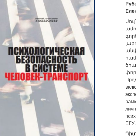
Руб
Еле
Սո
ամ
գո
լա
անվ
համ
ծրա
փոր
Пре
вкл
экс
рамк
лич
псих
ЕГУ.
Դիտ