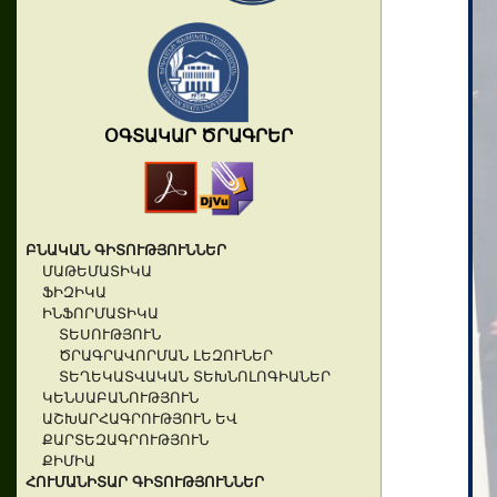
ՕԳՏԱԿԱՐ ԾՐԱԳՐԵՐ
ԲՆԱԿԱՆ ԳԻՏՈՒԹՅՈՒՆՆԵՐ
ՄԱԹԵՄԱՏԻԿԱ
ՖԻԶԻԿԱ
ԻՆՖՈՐՄԱՏԻԿԱ
ՏԵՍՈՒԹՅՈՒՆ
ԾՐԱԳՐԱՎՈՐՄԱՆ ԼԵԶՈՒՆԵՐ
ՏԵՂԵԿԱՏՎԱԿԱՆ ՏԵԽՆՈԼՈԳԻԱՆԵՐ
ԿԵՆՍԱԲԱՆՈՒԹՅՈՒՆ
ԱՇԽԱՐՀԱԳՐՈՒԹՅՈՒՆ ԵՎ
ՔԱՐՏԵԶԱԳՐՈՒԹՅՈՒՆ
ՔԻՄԻԱ
ՀՈՒՄԱՆԻՏԱՐ ԳԻՏՈՒԹՅՈՒՆՆԵՐ