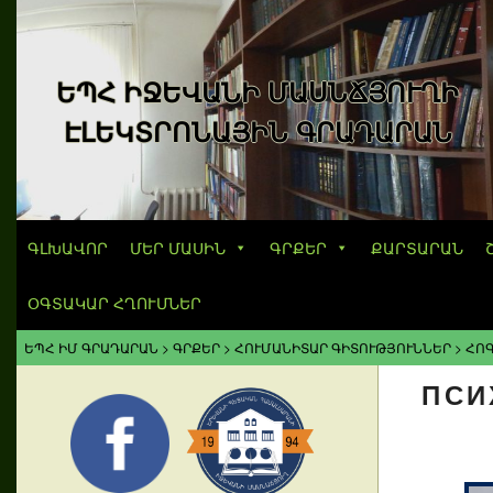
ԵՊՀ ԻՋԵՎԱՆԻ ՄԱՍՆՃՅՈՒՂԻ
ԷԼԵԿՏՐՈՆԱՅԻՆ ԳՐԱԴԱՐԱՆ
ԳԼԽԱՎՈՐ
ՄԵՐ ՄԱՍԻՆ
ԳՐՔԵՐ
ՔԱՐՏԱՐԱՆ
ՕԳՏԱԿԱՐ ՀՂՈՒՄՆԵՐ
ԵՊՀ ԻՄ ԳՐԱԴԱՐԱՆ
>
ԳՐՔԵՐ
>
ՀՈՒՄԱՆԻՏԱՐ ԳԻՏՈՒԹՅՈՒՆՆԵՐ
>
ՀՈ
ПСИ