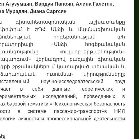
ен Агузумцян, Вардуи Папоян, Алина Галстян,
на Мурадян, Диана Саргсян
ւյն գիտահետազոտական աշխատանքը
ոփոփում է ԵՊՀ Անձի և մասնագիտական
րծունեության հոգեբանության գ/հ
բորատորիայի «Անձի հոգեբանական
տանգությունը «ուղևոր–երթևեկություն»
ակարգում» վերնագրով բազային գիտական
գրի շրջանակներում կատարված տեսական և
ձարարական ուսումնա- սիրությունները:
дставленный научно-исследовательский труд
ючает в себя данные теоретических и
периментальных исследований, проведенных в
ах базовой тематики «Психологическая безопасность
ности в системе пассажир-транспорт»в НИЛ
ологии личности и профессиональной деятельности
ել