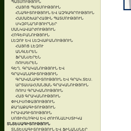
ՊԱՏՄՈՒԹՅՈՒՆ
ՀԱՅՈՑ ՊԱՏՄՈՒԹՅՈՒՆ
ՀՆԱԳԻՏՈՒԹՅՈՒՆ ԵՎ ԱԶԳԱԳՐՈՒԹՅՈՒՆ
ՀԱՄԱՇԽԱՐՀԱՅԻՆ ՊԱՏՄՈՒԹՅՈՒՆ
ՍԿԶԲՆԱՂԲՅՈՒՐՆԵՐ
ՄԱՆԿԱՎԱՐԺՈՒԹՅՈՒՆ
ՀՈԳԵԲԱՆՈՒԹՅՈՒՆ
ԼԵԶՈՒ ԵՎ ԼԵԶՎԱԲԱՆՈՒԹՅՈՒՆ
ՀԱՅՈՑ ԼԵԶՈՒ
ԱՆԳԼԵՐԵՆ
ՖՐԱՆՍԵՐԵՆ
ՌՈՒՍԵՐԵՆ
ԳԵՂ. ԳՐԱԿԱՆՈՒԹՅՈՒՆ ԵՎ
ԳՐԱԿԱՆԱԳԻՏՈՒԹՅՈՒՆ
ԳՐԱԿԱՆԱԳԻՏՈՒԹՅՈՒՆ ԵՎ ԳՐԱԿ.ՏԵՍ.
ԱՐՏԱՍԱՀՄԱՆՅԱՆ ԳՐԱԿԱՆՈՒԹՅՈՒՆ
ՌՈՒՍ ԳՐԱԿԱՆՈՒԹՅՈՒՆ
ՀԱՅ ԳՐԱԿԱՆՈՒԹՅՈՒՆ
ՓԻԼԻՍՈՓԱՅՈՒԹՅՈՒՆ
ՔԱՂԱՔԱԳԻՏՈՒԹՅՈՒՆ
ԻՐԱՎԱԳԻՏՈՒԹՅՈՒՆ
ՍՈՑԻՈԼՈԳԻԱ ԵՎ ԺՈՒՌՆԱԼԻՍՏԻԿԱ
ՏՆՏԵՍԱԳԻՏՈՒԹՅՈՒՆ
ՏՆՏԵՍԱԳԻՏՈՒԹՅՈՒՆ ԵՎ ՖԻՆԱՆՍՆԵՐ