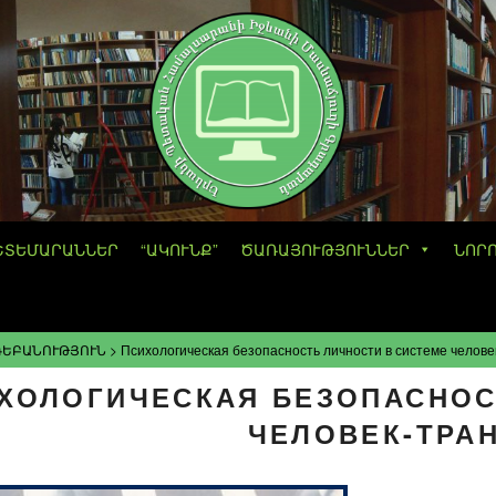
ՇՏԵՄԱՐԱՆՆԵՐ
“ԱԿՈՒՆՔ”
ԾԱՌԱՅՈՒԹՅՈՒՆՆԵՐ
ՆՈՐ
ԳԵԲԱՆՈՒԹՅՈՒՆ
>
Психологическая безопасность личности в системе челове
ХОЛОГИЧЕСКАЯ БЕЗОПАСНОС
ЧЕЛОВЕК-ТРА