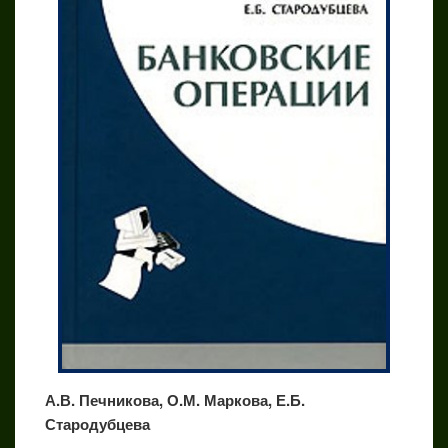
А.В. Печникова, О.М. Маркова, Е.Б.
Стародубцева