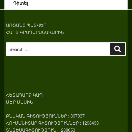
Դիտել
ԱՌՑԱՆՑ ՊԱՏՎԵՐ
ՀԱՐՑ ԳՐԱԴԱՐԱՆԱՎԱՐԻՆ
Search
Sear
for:
ՀԵՏԱԴԱՐՁ ԿԱՊ
ՄԵՐ ՄԱՍԻՆ
ԲՆԱԿԱՆ ԳԻՏՈՒԹՅՈՒՆՆԵՐ : 367837
ՀՈՒՄԱՆԻՏԱՐ ԳԻՏՈՒԹՅՈՒՆՆԵՐ : 1298433
ՏՆՏԵՍԱԳԻՏՈՒԹՅՈՒՆ : 288653