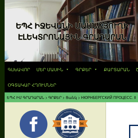
ԵՊՀ ԻՋԵՎԱՆԻ ՄԱՍՆՃՅՈՒՂԻ
ԷԼԵԿՏՐՈՆԱՅԻՆ ԳՐԱԴԱՐԱՆ
ԳԼԽԱՎՈՐ
ՄԵՐ ՄԱՍԻՆ
ԳՐՔԵՐ
ՔԱՐՏԱՐԱՆ
ՕԳՏԱԿԱՐ ՀՂՈՒՄՆԵՐ
ԵՊՀ ԻՄ ԳՐԱԴԱՐԱՆ
>
ԳՐՔԵՐ
>
Ցանկ
>
НЮРНБЕРГСКИЙ ПРОЦЕСС. II