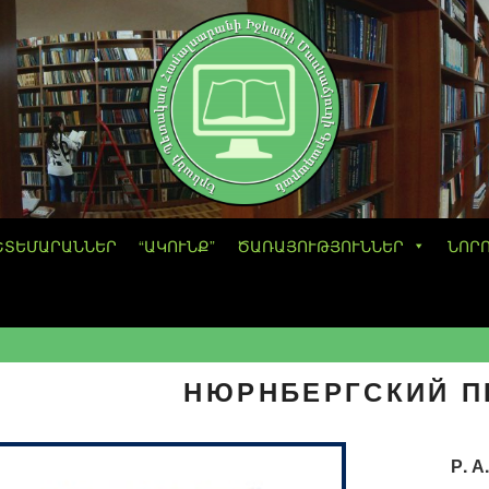
ՇՏԵՄԱՐԱՆՆԵՐ
“ԱԿՈՒՆՔ”
ԾԱՌԱՅՈՒԹՅՈՒՆՆԵՐ
ՆՈՐ
НЮРНБЕРГСКИЙ ПР
Р. А