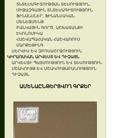
ՏՆՏԵՍԱԳԻՏՈՒԹՅԱՆ ՏԵՍՈՒԹՅՈՒՆ,
ՄԻՋԱԶԳԱՅԻՆ ՏՆՏԵՍԱԳԻՏՈՒԹՅՈՒՆ
ՖԻՆԱՆՍՆԵՐ, ՖԻՆԱՆՍԱԿԱՆ
ՄԵՆԵՋՄԵՆԹ
ԲԱՆԿԱՅԻՆ ԳՈՐԾ, ԱՇԽԱՏԱՆՔԻ
ԷԿՈՆՈՄԻԿԱ
ՀԱՇՎԱՊԱՀԱԿԱՆ ՀԱՇՎԱՌՈՒՄ
ՄԱՐՔԵԹԻՆԳ
ՍԵՐՎԻՍ ԵՎ ԶԲՈՍԱՇՐՋՈՒԹՅՈՒՆ
ԿԻՐԱՌԱԿԱՆ ԱՐՎԵՍՏ ԵՎ ԴԻԶԱՅՆ
ԱՐՎԵՍՏԻ ՊԱՏՄՈՒԹՅՈՒՆ ԵՎ ՏԵՍՈՒԹՅՈՒՆ
ՄՇԱԿՈՒՅԹ ԵՎ ՄՇԱԿՈՒԹԱԲԱՆՈՒԹՅՈՒՆ
ԴԻԶԱՅՆ
ԱՄԵՆԱԸՆԹԵՐՑՎՈՂ ԳՐՔԵՐ