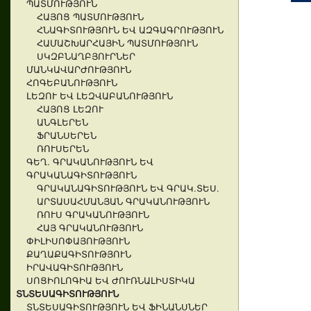
ՊԱՏՄՈՒԹՅՈՒՆ
ՀԱՅՈՑ ՊԱՏՄՈՒԹՅՈՒՆ
ՀՆԱԳԻՏՈՒԹՅՈՒՆ ԵՎ ԱԶԳԱԳՐՈՒԹՅՈՒՆ
ՀԱՄԱՇԽԱՐՀԱՅԻՆ ՊԱՏՄՈՒԹՅՈՒՆ
ՍԿԶԲՆԱՂԲՅՈՒՐՆԵՐ
ՄԱՆԿԱՎԱՐԺՈՒԹՅՈՒՆ
ՀՈԳԵԲԱՆՈՒԹՅՈՒՆ
ԼԵԶՈՒ ԵՎ ԼԵԶՎԱԲԱՆՈՒԹՅՈՒՆ
ՀԱՅՈՑ ԼԵԶՈՒ
ԱՆԳԼԵՐԵՆ
ՖՐԱՆՍԵՐԵՆ
ՌՈՒՍԵՐԵՆ
ԳԵՂ. ԳՐԱԿԱՆՈՒԹՅՈՒՆ ԵՎ
ԳՐԱԿԱՆԱԳԻՏՈՒԹՅՈՒՆ
ԳՐԱԿԱՆԱԳԻՏՈՒԹՅՈՒՆ ԵՎ ԳՐԱԿ.ՏԵՍ.
ԱՐՏԱՍԱՀՄԱՆՅԱՆ ԳՐԱԿԱՆՈՒԹՅՈՒՆ
ՌՈՒՍ ԳՐԱԿԱՆՈՒԹՅՈՒՆ
ՀԱՅ ԳՐԱԿԱՆՈՒԹՅՈՒՆ
ՓԻԼԻՍՈՓԱՅՈՒԹՅՈՒՆ
ՔԱՂԱՔԱԳԻՏՈՒԹՅՈՒՆ
ԻՐԱՎԱԳԻՏՈՒԹՅՈՒՆ
ՍՈՑԻՈԼՈԳԻԱ ԵՎ ԺՈՒՌՆԱԼԻՍՏԻԿԱ
ՏՆՏԵՍԱԳԻՏՈՒԹՅՈՒՆ
ՏՆՏԵՍԱԳԻՏՈՒԹՅՈՒՆ ԵՎ ՖԻՆԱՆՍՆԵՐ