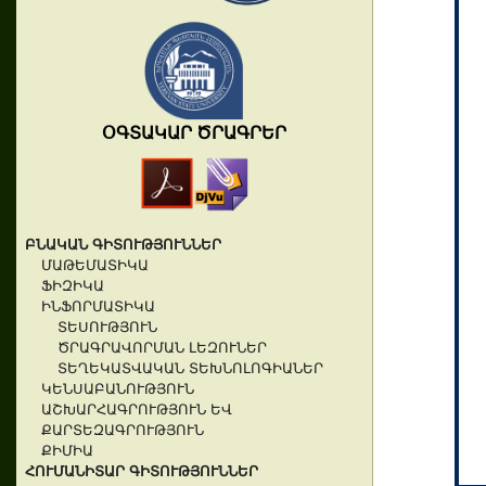
ՕԳՏԱԿԱՐ ԾՐԱԳՐԵՐ
ԲՆԱԿԱՆ ԳԻՏՈՒԹՅՈՒՆՆԵՐ
ՄԱԹԵՄԱՏԻԿԱ
ՖԻԶԻԿԱ
ԻՆՖՈՐՄԱՏԻԿԱ
ՏԵՍՈՒԹՅՈՒՆ
ԾՐԱԳՐԱՎՈՐՄԱՆ ԼԵԶՈՒՆԵՐ
ՏԵՂԵԿԱՏՎԱԿԱՆ ՏԵԽՆՈԼՈԳԻԱՆԵՐ
ԿԵՆՍԱԲԱՆՈՒԹՅՈՒՆ
ԱՇԽԱՐՀԱԳՐՈՒԹՅՈՒՆ ԵՎ
ՔԱՐՏԵԶԱԳՐՈՒԹՅՈՒՆ
ՔԻՄԻԱ
ՀՈՒՄԱՆԻՏԱՐ ԳԻՏՈՒԹՅՈՒՆՆԵՐ