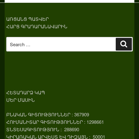
ԱՌՑԱՆՑ ՊԱՏՎԵՐ
ՀԱՐՑ ԳՐԱԴԱՐԱՆԱՎԱՐԻՆ
Search
Sear
for:
ՀԵՏԱԴԱՐՁ ԿԱՊ
ՄԵՐ ՄԱՍԻՆ
ԲՆԱԿԱՆ ԳԻՏՈՒԹՅՈՒՆՆԵՐ : 367909
ՀՈՒՄԱՆԻՏԱՐ ԳԻՏՈՒԹՅՈՒՆՆԵՐ : 1298661
ՏՆՏԵՍԱԳԻՏՈՒԹՅՈՒՆ : 288690
ԿԻՐԱՌԱԿԱՆ ԱՐՎԵՍՏ ԵՎ ԴԻԶԱՅՆ : 50001