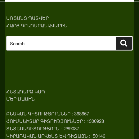
ԱՌՑԱՆՑ ՊԱՏՎԵՐ
ՀԱՐՑ ԳՐԱԴԱՐԱՆԱՎԱՐԻՆ
Search
Sear
for:
ՀԵՏԱԴԱՐՁ ԿԱՊ
ՄԵՐ ՄԱՍԻՆ
ԲՆԱԿԱՆ ԳԻՏՈՒԹՅՈՒՆՆԵՐ : 368667
ՀՈՒՄԱՆԻՏԱՐ ԳԻՏՈՒԹՅՈՒՆՆԵՐ : 1300928
ՏՆՏԵՍԱԳԻՏՈՒԹՅՈՒՆ : 289087
ԿԻՐԱՌԱԿԱՆ ԱՐՎԵՍՏ ԵՎ ԴԻԶԱՅՆ : 50146