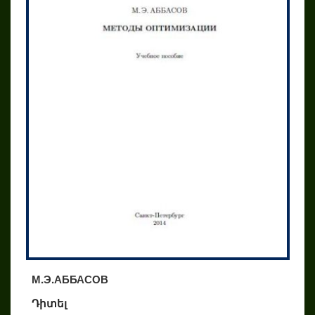
М.Э.АББАСОВ
Դիտել