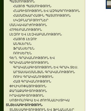
ՊԱՏՄՈՒԹՅՈՒՆ
ՀԱՅՈՑ ՊԱՏՄՈՒԹՅՈՒՆ
ՀՆԱԳԻՏՈՒԹՅՈՒՆ ԵՎ ԱԶԳԱԳՐՈՒԹՅՈՒՆ
ՀԱՄԱՇԽԱՐՀԱՅԻՆ ՊԱՏՄՈՒԹՅՈՒՆ
ՍԿԶԲՆԱՂԲՅՈՒՐՆԵՐ
ՄԱՆԿԱՎԱՐԺՈՒԹՅՈՒՆ
ՀՈԳԵԲԱՆՈՒԹՅՈՒՆ
ԼԵԶՈՒ ԵՎ ԼԵԶՎԱԲԱՆՈՒԹՅՈՒՆ
ՀԱՅՈՑ ԼԵԶՈՒ
ԱՆԳԼԵՐԵՆ
ՖՐԱՆՍԵՐԵՆ
ՌՈՒՍԵՐԵՆ
ԳԵՂ. ԳՐԱԿԱՆՈՒԹՅՈՒՆ ԵՎ
ԳՐԱԿԱՆԱԳԻՏՈՒԹՅՈՒՆ
ԳՐԱԿԱՆԱԳԻՏՈՒԹՅՈՒՆ ԵՎ ԳՐԱԿ.ՏԵՍ.
ԱՐՏԱՍԱՀՄԱՆՅԱՆ ԳՐԱԿԱՆՈՒԹՅՈՒՆ
ՌՈՒՍ ԳՐԱԿԱՆՈՒԹՅՈՒՆ
ՀԱՅ ԳՐԱԿԱՆՈՒԹՅՈՒՆ
ՓԻԼԻՍՈՓԱՅՈՒԹՅՈՒՆ
ՔԱՂԱՔԱԳԻՏՈՒԹՅՈՒՆ
ԻՐԱՎԱԳԻՏՈՒԹՅՈՒՆ
ՍՈՑԻՈԼՈԳԻԱ ԵՎ ԺՈՒՌՆԱԼԻՍՏԻԿԱ
ՏՆՏԵՍԱԳԻՏՈՒԹՅՈՒՆ
ՏՆՏԵՍԱԳԻՏՈՒԹՅՈՒՆ ԵՎ ՖԻՆԱՆՍՆԵՐ