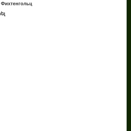
. Фихтенгольц
ել