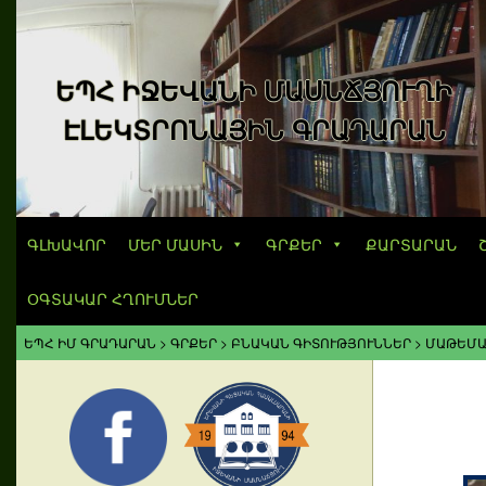
ԵՊՀ ԻՋԵՎԱՆԻ ՄԱՍՆՃՅՈՒՂԻ
ԷԼԵԿՏՐՈՆԱՅԻՆ ԳՐԱԴԱՐԱՆ
ԳԼԽԱՎՈՐ
ՄԵՐ ՄԱՍԻՆ
ԳՐՔԵՐ
ՔԱՐՏԱՐԱՆ
ՕԳՏԱԿԱՐ ՀՂՈՒՄՆԵՐ
ԵՊՀ ԻՄ ԳՐԱԴԱՐԱՆ
>
ԳՐՔԵՐ
>
ԲՆԱԿԱՆ ԳԻՏՈՒԹՅՈՒՆՆԵՐ
>
ՄԱԹԵՄԱ