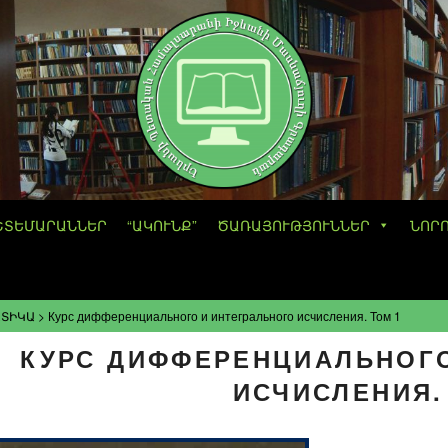
ՇՏԵՄԱՐԱՆՆԵՐ
“ԱԿՈՒՆՔ”
ԾԱՌԱՅՈՒԹՅՈՒՆՆԵՐ
ՆՈՐ
ՏԻԿԱ
>
Курс дифференциального и интегрального исчисления. Том 1
КУРС ДИФФЕРЕНЦИАЛЬНОГО
ИСЧИСЛЕНИЯ.