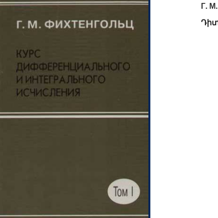
Г. М
Դիտ