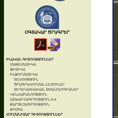
ՕԳՏԱԿԱՐ ԾՐԱԳՐԵՐ
ԲՆԱԿԱՆ ԳԻՏՈՒԹՅՈՒՆՆԵՐ
ՄԱԹԵՄԱՏԻԿԱ
ՖԻԶԻԿԱ
ԻՆՖՈՐՄԱՏԻԿԱ
ՏԵՍՈՒԹՅՈՒՆ
ԾՐԱԳՐԱՎՈՐՄԱՆ ԼԵԶՈՒՆԵՐ
ՏԵՂԵԿԱՏՎԱԿԱՆ ՏԵԽՆՈԼՈԳԻԱՆԵՐ
ԿԵՆՍԱԲԱՆՈՒԹՅՈՒՆ
ԱՇԽԱՐՀԱԳՐՈՒԹՅՈՒՆ ԵՎ
ՔԱՐՏԵԶԱԳՐՈՒԹՅՈՒՆ
ՔԻՄԻԱ
ՀՈՒՄԱՆԻՏԱՐ ԳԻՏՈՒԹՅՈՒՆՆԵՐ