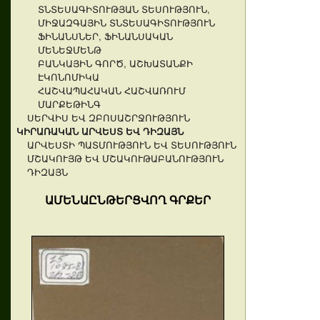
ՏՆՏԵՍԱԳԻՏՈՒԹՅԱՆ ՏԵՍՈՒԹՅՈՒՆ,
ՄԻՋԱԶԳԱՅԻՆ ՏՆՏԵՍԱԳԻՏՈՒԹՅՈՒՆ
ՖԻՆԱՆՍՆԵՐ, ՖԻՆԱՆՍԱԿԱՆ
ՄԵՆԵՋՄԵՆԹ
ԲԱՆԿԱՅԻՆ ԳՈՐԾ, ԱՇԽԱՏԱՆՔԻ
ԷԿՈՆՈՄԻԿԱ
ՀԱՇՎԱՊԱՀԱԿԱՆ ՀԱՇՎԱՌՈՒՄ
ՄԱՐՔԵԹԻՆԳ
ՍԵՐՎԻՍ ԵՎ ԶԲՈՍԱՇՐՋՈՒԹՅՈՒՆ
ԿԻՐԱՌԱԿԱՆ ԱՐՎԵՍՏ ԵՎ ԴԻԶԱՅՆ
ԱՐՎԵՍՏԻ ՊԱՏՄՈՒԹՅՈՒՆ ԵՎ ՏԵՍՈՒԹՅՈՒՆ
ՄՇԱԿՈՒՅԹ ԵՎ ՄՇԱԿՈՒԹԱԲԱՆՈՒԹՅՈՒՆ
ԴԻԶԱՅՆ
ԱՄԵՆԱԸՆԹԵՐՑՎՈՂ ԳՐՔԵՐ