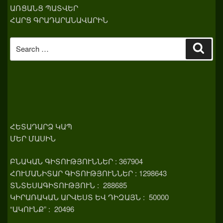
ԱՌՑԱՆՑ ՊԱՏՎԵՐ
ՀԱՐՑ ԳՐԱԴԱՐԱՆԱՎԱՐԻՆ
Search
Sear
for:
ՀԵՏԱԴԱՐՁ ԿԱՊ
ՄԵՐ ՄԱՍԻՆ
ԲՆԱԿԱՆ ԳԻՏՈՒԹՅՈՒՆՆԵՐ : 367904
ՀՈՒՄԱՆԻՏԱՐ ԳԻՏՈՒԹՅՈՒՆՆԵՐ : 1298643
ՏՆՏԵՍԱԳԻՏՈՒԹՅՈՒՆ : 288685
ԿԻՐԱՌԱԿԱՆ ԱՐՎԵՍՏ ԵՎ ԴԻԶԱՅՆ : 50000
“ԱԿՈՒՆՔ” : 20496