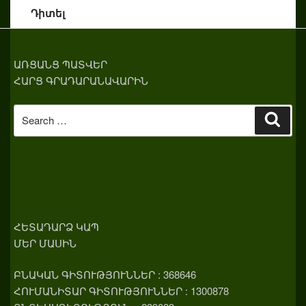
Դիտել
ԱՌՑԱՆՑ ՊԱՏՎԵՐ
ՀԱՐՑ ԳՐԱԴԱՐԱՆԱՎԱՐԻՆ
Search
Sear
for:
ՀԵՏԱԴԱՐՁ ԿԱՊ
ՄԵՐ ՄԱՍԻՆ
ԲՆԱԿԱՆ ԳԻՏՈՒԹՅՈՒՆՆԵՐ : 368646
ՀՈՒՄԱՆԻՏԱՐ ԳԻՏՈՒԹՅՈՒՆՆԵՐ : 1300878