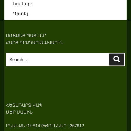
համար:
Դիտել
ԱՌՑԱՆՑ ՊԱՏՎԵՐ
ՀԱՐՑ ԳՐԱԴԱՐԱՆԱՎԱՐԻՆ
Search
Sear
for:
ՀԵՏԱԴԱՐՁ ԿԱՊ
ՄԵՐ ՄԱՍԻՆ
ԲՆԱԿԱՆ ԳԻՏՈՒԹՅՈՒՆՆԵՐ : 367912