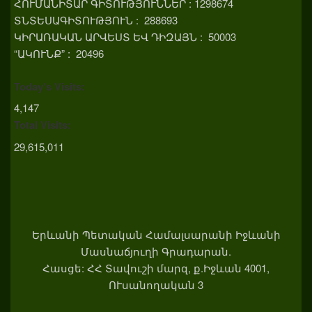
ՀՈՒՄԱՆԻՏԱՐ ԳԻՏՈՒԹՅՈՒՆՆԵՐ : 1298674
ՏՆՏԵՍԱԳԻՏՈՒԹՅՈՒՆ : 288693
ԿԻՐԱՌԱԿԱՆ ԱՐՎԵՍՏ ԵՎ ԴԻԶԱՅՆ : 50003
“ԱԿՈՒՆՔ” : 20496
Today's Visits:
4,147
Total Visits:
29,615,011
Երևանի Պետական Համալսարանի Իջևանի
Մասնաճյուղի Գրադարան.
Հասցե: ՀՀ Տավուշի մարզ, ք.Իջևան 4001,
ՈՒսանողական 3