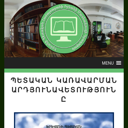
ՊԵՏԱԿԱՆ ԿԱՌԱՎԱՐՄԱՆ
ԱՐԴՅՈՒՆԱՎԵՏՈՒԹՅՈՒՆ
Ը