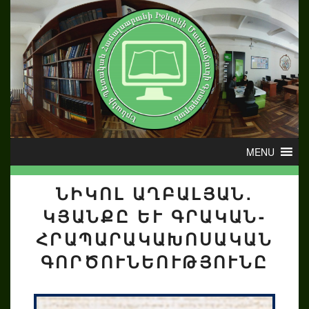
ՆԻԿՈԼ ԱՂԲԱԼՅԱՆ.
ԿՅԱՆՔԸ ԵՒ ԳՐԱԿԱՆ-Հ
ՐԱՊԱՐԱԿԱԽՈՍԱԿԱՆ Գ
ՈՐԾՈՒՆԵՈՒԹՅՈՒՆԸ