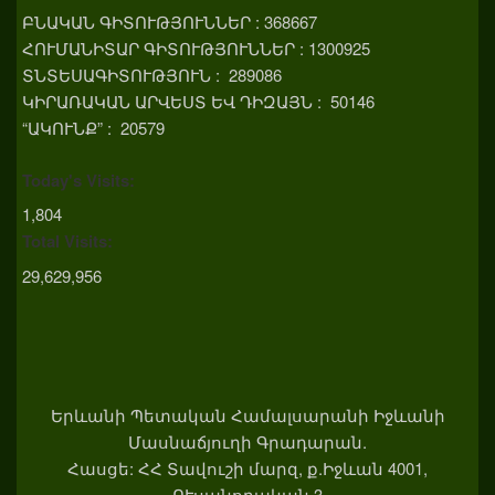
ԲՆԱԿԱՆ ԳԻՏՈՒԹՅՈՒՆՆԵՐ : 368667
ՀՈՒՄԱՆԻՏԱՐ ԳԻՏՈՒԹՅՈՒՆՆԵՐ : 1300925
ՏՆՏԵՍԱԳԻՏՈՒԹՅՈՒՆ : 289086
ԿԻՐԱՌԱԿԱՆ ԱՐՎԵՍՏ ԵՎ ԴԻԶԱՅՆ : 50146
“ԱԿՈՒՆՔ” : 20579
Today's Visits:
1,804
Total Visits:
29,629,956
Երևանի Պետական Համալսարանի Իջևանի
Մասնաճյուղի Գրադարան.
Հասցե: ՀՀ Տավուշի մարզ, ք.Իջևան 4001,
ՈՒսանողական 3