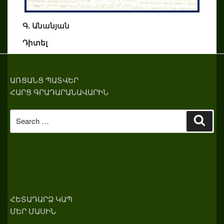
Գ. Անանյան
Դիտել
ԱՌՑԱՆՑ ՊԱՏՎԵՐ
ՀԱՐՑ ԳՐԱԴԱՐԱՆԱՎԱՐԻՆ
Search
Sear
for:
ՀԵՏԱԴԱՐՁ ԿԱՊ
ՄԵՐ ՄԱՍԻՆ