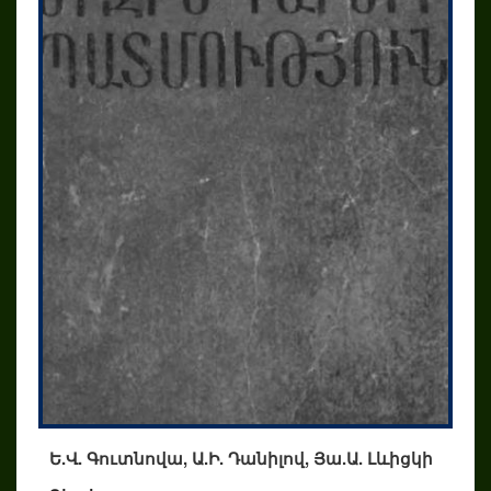
Ե.Վ. Գուտնովա, Ա.Ի. Դանիլով, Յա.Ա. Լևիցկի