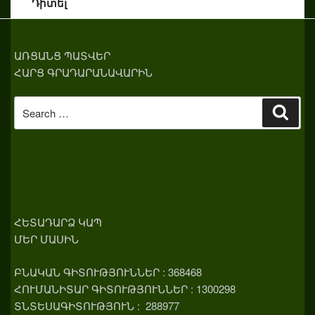
Դիտել
ԱՌՑԱՆՑ ՊԱՏՎԵՐ
ՀԱՐՑ ԳՐԱԴԱՐԱՆԱՎԱՐԻՆ
Search
Sear
for:
ՀԵՏԱԴԱՐՁ ԿԱՊ
ՄԵՐ ՄԱՍԻՆ
ԲՆԱԿԱՆ ԳԻՏՈՒԹՅՈՒՆՆԵՐ : 368468
ՀՈՒՄԱՆԻՏԱՐ ԳԻՏՈՒԹՅՈՒՆՆԵՐ : 1300298
ՏՆՏԵՍԱԳԻՏՈՒԹՅՈՒՆ : 288977