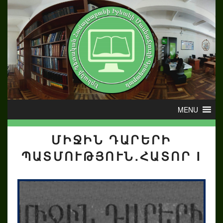
ՄԻՋԻՆ ԴԱՐԵՐԻ
ՊԱՏՄՈՒԹՅՈՒՆ.ՀԱՏՈՐ I