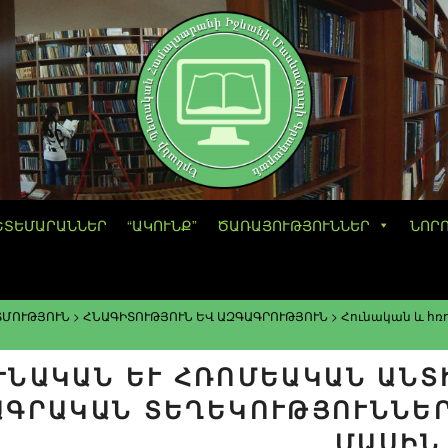
ՇՏԵՄԱՐԱՆՆԵՐ
“ԱԿՈՒՆՔ”
ԾԱՌԱՅՈՒԹՅՈՒՆՆԵՐ
ՆՈՐ
ՏՄՈՒԹՅՈՒՆ
>
ՀՆԱԳԻՏՈՒԹՅՈՒՆ ԵՎ ԱԶԳԱԳՐՈՒԹՅՈՒՆ
>
Հունական և հռ
ՒՆԱԿԱՆ ԵՒ ՀՌՈՄԵԱԿԱՆ ԱՆՏԻ
ՐԱԿԱՆ ՏԵՂԵԿՈՒԹՅՈՒՆՆԵՐԸ 
ՍԻՆ