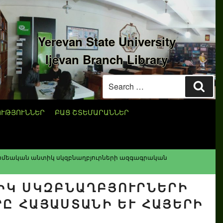
Yerevan State University
Ijevan Branch Library
Search
Sear
for:
ՈՒԹՅՈՒՆՆԵՐ
ԲԱՑ ՇՏԵՄԱՐԱՆՆԵՐ
ոմեական անտիկ սկզբնաղբյուրների ազգագրական
Կ ՍԿԶԲՆԱՂԲՅՈՒՐՆԵՐԻ Ա
ՀԱՅԱՍՏԱՆԻ ԵՒ ՀԱՅԵՐԻ ՄԱ