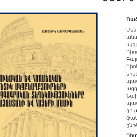
Ռա
Մեն
ան
սկզ
Դիո
Գայ
Դիո
երկ
պա
ազ
Նա
պատ
զբա
ֆա
ընթ
Դիտ