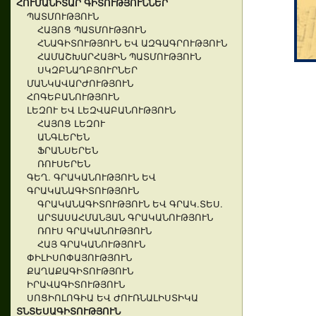
ՀՈՒՄԱՆԻՏԱՐ ԳԻՏՈՒԹՅՈՒՆՆԵՐ
ՊԱՏՄՈՒԹՅՈՒՆ
ՀԱՅՈՑ ՊԱՏՄՈՒԹՅՈՒՆ
ՀՆԱԳԻՏՈՒԹՅՈՒՆ ԵՎ ԱԶԳԱԳՐՈՒԹՅՈՒՆ
ՀԱՄԱՇԽԱՐՀԱՅԻՆ ՊԱՏՄՈՒԹՅՈՒՆ
ՍԿԶԲՆԱՂԲՅՈՒՐՆԵՐ
ՄԱՆԿԱՎԱՐԺՈՒԹՅՈՒՆ
ՀՈԳԵԲԱՆՈՒԹՅՈՒՆ
ԼԵԶՈՒ ԵՎ ԼԵԶՎԱԲԱՆՈՒԹՅՈՒՆ
ՀԱՅՈՑ ԼԵԶՈՒ
ԱՆԳԼԵՐԵՆ
ՖՐԱՆՍԵՐԵՆ
ՌՈՒՍԵՐԵՆ
ԳԵՂ. ԳՐԱԿԱՆՈՒԹՅՈՒՆ ԵՎ
ԳՐԱԿԱՆԱԳԻՏՈՒԹՅՈՒՆ
ԳՐԱԿԱՆԱԳԻՏՈՒԹՅՈՒՆ ԵՎ ԳՐԱԿ.ՏԵՍ.
ԱՐՏԱՍԱՀՄԱՆՅԱՆ ԳՐԱԿԱՆՈՒԹՅՈՒՆ
ՌՈՒՍ ԳՐԱԿԱՆՈՒԹՅՈՒՆ
ՀԱՅ ԳՐԱԿԱՆՈՒԹՅՈՒՆ
ՓԻԼԻՍՈՓԱՅՈՒԹՅՈՒՆ
ՔԱՂԱՔԱԳԻՏՈՒԹՅՈՒՆ
ԻՐԱՎԱԳԻՏՈՒԹՅՈՒՆ
ՍՈՑԻՈԼՈԳԻԱ ԵՎ ԺՈՒՌՆԱԼԻՍՏԻԿԱ
ՏՆՏԵՍԱԳԻՏՈՒԹՅՈՒՆ