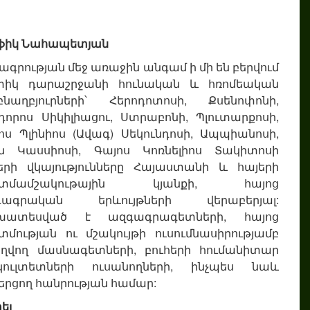
ֆիկ Նահապետյան
ագրության մեջ առաջին անգամ ի մի են բերվում
տիկ դարաշրջանի հունական և հռոմեական
բնաղբյուրների՝ Հերոդոտոսի, Քսենոփոնի,
դորոս Սիկիլիացու, Ստրաբոնի, Պլուտարքոսի,
ոս Պլինիոս (Ավագ) Սեկունդոսի, Ապպիանոսի,
ն Կասսիոսի, Գայոս Կոռնելիոս Տակիտոսի
երի վկայությունները Հայաստանի և հայերի
տմամշակութային կյանքի, հայոց
գագրական երևույթների վերաբերյալ:
խատեսված է ազգագրագետների, հայոց
մության ու մշակույթի ուսումնասիրությամբ
ղվող մասնագետների, բուհերի հումանիտար
կուլտետների ուսանողների, ինչպես նաև
երցող հանրության համար:
ել