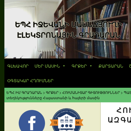
ԵՊՀ ԻՋԵՎԱՆԻ ՄԱՍՆՃՅՈՒՂԻ
ԷԼԵԿՏՐՈՆԱՅԻՆ ԳՐԱԴԱՐԱՆ
ԳԼԽԱՎՈՐ
ՄԵՐ ՄԱՍԻՆ
ԳՐՔԵՐ
ՔԱՐՏԱՐԱՆ
ՕԳՏԱԿԱՐ ՀՂՈՒՄՆԵՐ
ԵՊՀ ԻՄ ԳՐԱԴԱՐԱՆ
>
ԳՐՔԵՐ
>
ՀՈՒՄԱՆԻՏԱՐ ԳԻՏՈՒԹՅՈՒՆՆԵՐ
>
ՊԱ
տեղեկությունները Հայաստանի և հայերի մասին
ՀՈ
ԶԳԱԳ