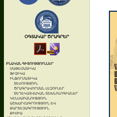
ՕԳՏԱԿԱՐ ԾՐԱԳՐԵՐ
ԲՆԱԿԱՆ ԳԻՏՈՒԹՅՈՒՆՆԵՐ
ՄԱԹԵՄԱՏԻԿԱ
ՖԻԶԻԿԱ
ԻՆՖՈՐՄԱՏԻԿԱ
ՏԵՍՈՒԹՅՈՒՆ
ԾՐԱԳՐԱՎՈՐՄԱՆ ԼԵԶՈՒՆԵՐ
ՏԵՂԵԿԱՏՎԱԿԱՆ ՏԵԽՆՈԼՈԳԻԱՆԵՐ
ԿԵՆՍԱԲԱՆՈՒԹՅՈՒՆ
ԱՇԽԱՐՀԱԳՐՈՒԹՅՈՒՆ ԵՎ
ՔԱՐՏԵԶԱԳՐՈՒԹՅՈՒՆ
ՔԻՄԻԱ