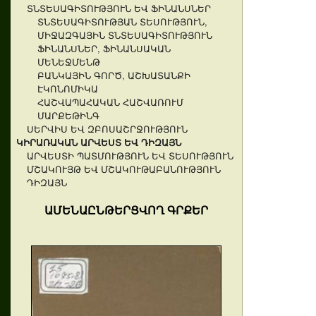
ՏՆՏԵՍԱԳԻՏՈՒԹՅՈՒՆ ԵՎ ՖԻՆԱՆՍՆԵՐ
ՏՆՏԵՍԱԳԻՏՈՒԹՅԱՆ ՏԵՍՈՒԹՅՈՒՆ,
ՄԻՋԱԶԳԱՅԻՆ ՏՆՏԵՍԱԳԻՏՈՒԹՅՈՒՆ
ՖԻՆԱՆՍՆԵՐ, ՖԻՆԱՆՍԱԿԱՆ
ՄԵՆԵՋՄԵՆԹ
ԲԱՆԿԱՅԻՆ ԳՈՐԾ, ԱՇԽԱՏԱՆՔԻ
ԷԿՈՆՈՄԻԿԱ
ՀԱՇՎԱՊԱՀԱԿԱՆ ՀԱՇՎԱՌՈՒՄ
ՄԱՐՔԵԹԻՆԳ
ՍԵՐՎԻՍ ԵՎ ԶԲՈՍԱՇՐՋՈՒԹՅՈՒՆ
ԿԻՐԱՌԱԿԱՆ ԱՐՎԵՍՏ ԵՎ ԴԻԶԱՅՆ
ԱՐՎԵՍՏԻ ՊԱՏՄՈՒԹՅՈՒՆ ԵՎ ՏԵՍՈՒԹՅՈՒՆ
ՄՇԱԿՈՒՅԹ ԵՎ ՄՇԱԿՈՒԹԱԲԱՆՈՒԹՅՈՒՆ
ԴԻԶԱՅՆ
ԱՄԵՆԱԸՆԹԵՐՑՎՈՂ ԳՐՔԵՐ