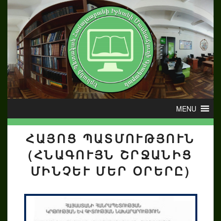
ՀԱՅՈՑ ՊԱՏՄՈՒԹՅՈՒՆ
(ՀՆԱԳՈՒՅՆ ՇՐՋԱՆԻՑ
ՄԻՆՉԵՒ ՄԵՐ ՕՐԵՐԸ)