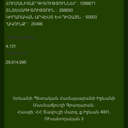
ՀՈՒՄԱՆԻՏԱՐ ԳԻՏՈՒԹՅՈՒՆՆԵՐ : 1298671
ՏՆՏԵՍԱԳԻՏՈՒԹՅՈՒՆ : 288693
ԿԻՐԱՌԱԿԱՆ ԱՐՎԵՍՏ ԵՎ ԴԻԶԱՅՆ : 50003
“ԱԿՈՒՆՔ” : 20496
Today's Visits:
4,131
Total Visits:
29,614,995
Երևանի Պետական Համալսարանի Իջևանի
Մասնաճյուղի Գրադարան.
Հասցե: ՀՀ Տավուշի մարզ, ք.Իջևան 4001,
ՈՒսանողական 3