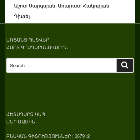
Աշոտ Սարգսյան, Արարատ Հակոբյան
Դիտել
ԱՌՑԱՆՑ ՊԱՏՎԵՐ
ՀԱՐՑ ԳՐԱԴԱՐԱՆԱՎԱՐԻՆ
Search
Sear
for:
ՀԵՏԱԴԱՐՁ ԿԱՊ
ՄԵՐ ՄԱՍԻՆ
ԲՆԱԿԱՆ ԳԻՏՈՒԹՅՈՒՆՆԵՐ : 367912