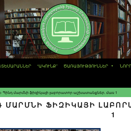
ՇՏԵՄԱՐԱՆՆԵՐ
“ԱԿՈՒՆՔ”
ԾԱՌԱՅՈՒԹՅՈՒՆՆԵՐ
ՆՈՐ
>
Պինդ մարմնի ֆիզիկայի լաբորատոր աշխատանքներ. մաս 1
Դ ՄԱՐՄՆԻ ՖԻԶԻԿԱՅԻ ԼԱԲՈՐ
1