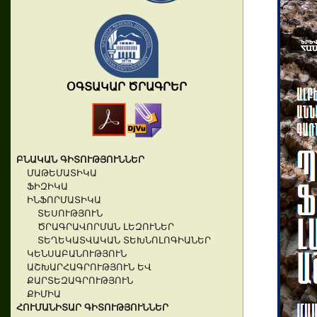
ՕԳՏԱԿԱՐ ԾՐԱԳՐԵՐ
ԲՆԱԿԱՆ ԳԻՏՈՒԹՅՈՒՆՆԵՐ
ՄԱԹԵՄԱՏԻԿԱ
ՖԻԶԻԿԱ
ԻՆՖՈՐՄԱՏԻԿԱ
ՏԵՍՈՒԹՅՈՒՆ
ԾՐԱԳՐԱՎՈՐՄԱՆ ԼԵԶՈՒՆԵՐ
ՏԵՂԵԿԱՏՎԱԿԱՆ ՏԵԽՆՈԼՈԳԻԱՆԵՐ
ԿԵՆՍԱԲԱՆՈՒԹՅՈՒՆ
ԱՇԽԱՐՀԱԳՐՈՒԹՅՈՒՆ ԵՎ
ՔԱՐՏԵԶԱԳՐՈՒԹՅՈՒՆ
ՔԻՄԻԱ
ՀՈՒՄԱՆԻՏԱՐ ԳԻՏՈՒԹՅՈՒՆՆԵՐ