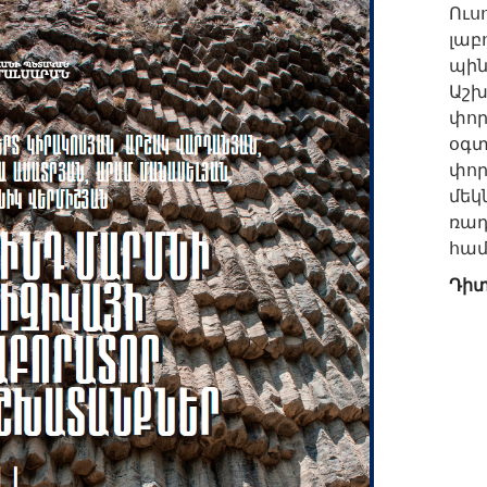
Ուս
լաբ
պին
Աշ
փո
օգ
փո
մե
ռադ
համ
Դիտ