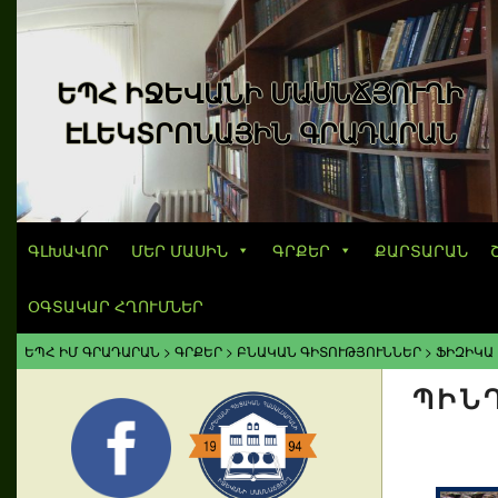
ԵՊՀ ԻՋԵՎԱՆԻ ՄԱՍՆՃՅՈՒՂԻ
ԷԼԵԿՏՐՈՆԱՅԻՆ ԳՐԱԴԱՐԱՆ
ԳԼԽԱՎՈՐ
ՄԵՐ ՄԱՍԻՆ
ԳՐՔԵՐ
ՔԱՐՏԱՐԱՆ
ՕԳՏԱԿԱՐ ՀՂՈՒՄՆԵՐ
ԵՊՀ ԻՄ ԳՐԱԴԱՐԱՆ
>
ԳՐՔԵՐ
>
ԲՆԱԿԱՆ ԳԻՏՈՒԹՅՈՒՆՆԵՐ
>
ՖԻԶԻԿԱ
ՊԻՆ