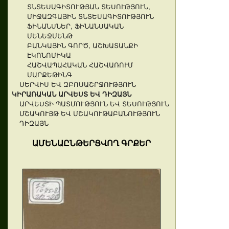
ՏՆՏԵՍԱԳԻՏՈՒԹՅԱՆ ՏԵՍՈՒԹՅՈՒՆ,
ՄԻՋԱԶԳԱՅԻՆ ՏՆՏԵՍԱԳԻՏՈՒԹՅՈՒՆ
ՖԻՆԱՆՍՆԵՐ, ՖԻՆԱՆՍԱԿԱՆ
ՄԵՆԵՋՄԵՆԹ
ԲԱՆԿԱՅԻՆ ԳՈՐԾ, ԱՇԽԱՏԱՆՔԻ
ԷԿՈՆՈՄԻԿԱ
ՀԱՇՎԱՊԱՀԱԿԱՆ ՀԱՇՎԱՌՈՒՄ
ՄԱՐՔԵԹԻՆԳ
ՍԵՐՎԻՍ ԵՎ ԶԲՈՍԱՇՐՋՈՒԹՅՈՒՆ
ԿԻՐԱՌԱԿԱՆ ԱՐՎԵՍՏ ԵՎ ԴԻԶԱՅՆ
ԱՐՎԵՍՏԻ ՊԱՏՄՈՒԹՅՈՒՆ ԵՎ ՏԵՍՈՒԹՅՈՒՆ
ՄՇԱԿՈՒՅԹ ԵՎ ՄՇԱԿՈՒԹԱԲԱՆՈՒԹՅՈՒՆ
ԴԻԶԱՅՆ
ԱՄԵՆԱԸՆԹԵՐՑՎՈՂ ԳՐՔԵՐ