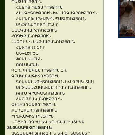
ՊԱՏՄՈՒԹՅՈՒՆ
ՀԱՅՈՑ ՊԱՏՄՈՒԹՅՈՒՆ
ՀՆԱԳԻՏՈՒԹՅՈՒՆ ԵՎ ԱԶԳԱԳՐՈՒԹՅՈՒՆ
ՀԱՄԱՇԽԱՐՀԱՅԻՆ ՊԱՏՄՈՒԹՅՈՒՆ
ՍԿԶԲՆԱՂԲՅՈՒՐՆԵՐ
ՄԱՆԿԱՎԱՐԺՈՒԹՅՈՒՆ
ՀՈԳԵԲԱՆՈՒԹՅՈՒՆ
ԼԵԶՈՒ ԵՎ ԼԵԶՎԱԲԱՆՈՒԹՅՈՒՆ
ՀԱՅՈՑ ԼԵԶՈՒ
ԱՆԳԼԵՐԵՆ
ՖՐԱՆՍԵՐԵՆ
ՌՈՒՍԵՐԵՆ
ԳԵՂ. ԳՐԱԿԱՆՈՒԹՅՈՒՆ ԵՎ
ԳՐԱԿԱՆԱԳԻՏՈՒԹՅՈՒՆ
ԳՐԱԿԱՆԱԳԻՏՈՒԹՅՈՒՆ ԵՎ ԳՐԱԿ.ՏԵՍ.
ԱՐՏԱՍԱՀՄԱՆՅԱՆ ԳՐԱԿԱՆՈՒԹՅՈՒՆ
ՌՈՒՍ ԳՐԱԿԱՆՈՒԹՅՈՒՆ
ՀԱՅ ԳՐԱԿԱՆՈՒԹՅՈՒՆ
ՓԻԼԻՍՈՓԱՅՈՒԹՅՈՒՆ
ՔԱՂԱՔԱԳԻՏՈՒԹՅՈՒՆ
ԻՐԱՎԱԳԻՏՈՒԹՅՈՒՆ
ՍՈՑԻՈԼՈԳԻԱ ԵՎ ԺՈՒՌՆԱԼԻՍՏԻԿԱ
ՏՆՏԵՍԱԳԻՏՈՒԹՅՈՒՆ
ՏՆՏԵՍԱԳԻՏՈՒԹՅՈՒՆ ԵՎ ՖԻՆԱՆՍՆԵՐ